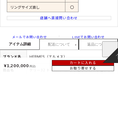
リングサイズ直し
〇
店舗へ直接問い合わせ
メールでお問い合わせ
LINEでお問い合わせ
アイテム詳細
配送について
返品について
ブランド名
HERMES（エルメス）
カートに入れる
¥1,200,000
(税込)
お取り寄せする
商品名
ケリー32 トリコロール ナチュラル ルージュアッシ
ュ 内縫い 2WAY ハンドバッグ バッグ レディース
【中古】
カラー
ナチュラル/ブラウン系 /グリーン系 /ボルドー系(金
具：ゴールド金具)
素材
ボックスカーフカーフ（牛革）