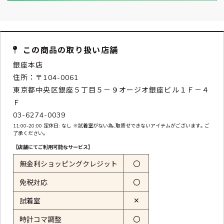
この商品の取り扱い店舗
銀座本店
住所：〒104-0061
東京都中央区銀座５丁目５－９オージオ銀座ビル１Ｆ－４
Ｆ
03-6274-0039
11:00-20:00 定休日: なし ※試着室がない為､取寄せできないアイテムがございます｡ ご
了承ください｡
【店舗にてご利用可能なサービス】
無金利ショッピングクレジット
〇
免税対応
〇
✕
試着室
時計コマ調整
〇