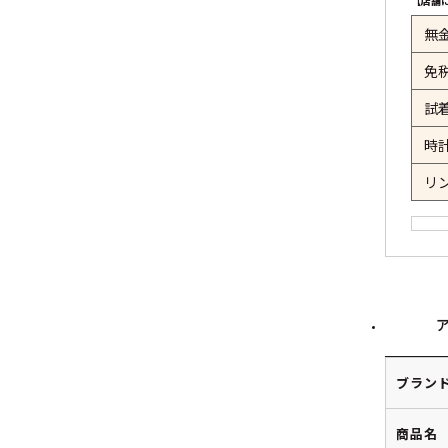
【店舗
無
免
試
時
リ
ブラン
商品名