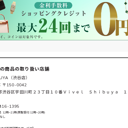
この商品の取り扱い店舗
BUYA（渋谷店）
〒150-0042
都渋谷区宇田川町２３丁目１０番Ｖｉｖｅｌ Ｓｈｉｂｕｙａ １
416-1395
 12時~21時(買取受付:12時~20時)
 なし