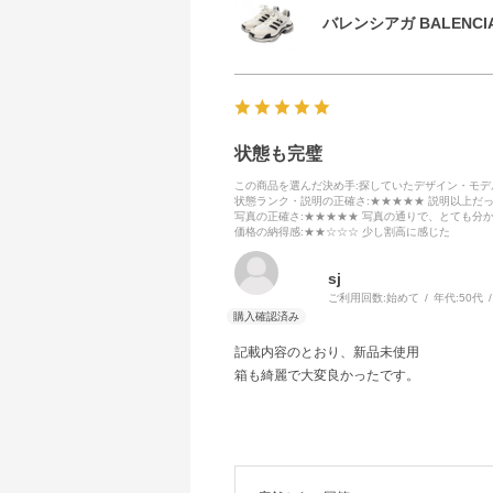
バレンシアガ BALENCIA
状態も完璧
この商品を選んだ決め手
:探していたデザイン・モ
状態ランク・説明の正確さ
:★★★★★ 説明以上だ
写真の正確さ
:★★★★★ 写真の通りで、とても分
価格の納得感
:★★☆☆☆ 少し割高に感じた
sj
ご利用回数:
始めて
年代:
50代
記載内容のとおり、新品未使用
箱も綺麗で大変良かったです。