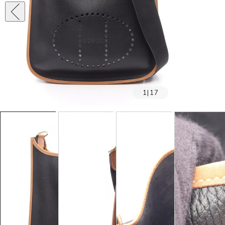
1
|
17
SOLD OUT