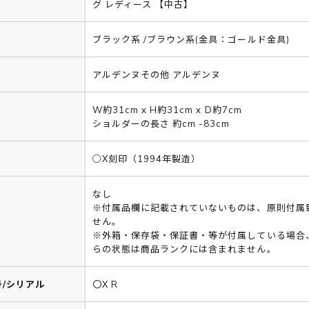
グ レディース 【中古】
ブラック系 /ブラウン系(金具：ゴールド金具)
アルデンヌその他 アルデンヌ
W約31cm x H約31cm x D約7cm
ショルダーの長さ 約cm -83cm
○X刻印（1994年製造）
なし
※付属品欄に記載されていないものは、原則付属
せん。
※外箱・保存袋・保証書・等が付属している場合
らの状態は商品ランクには含まれません。
/シリアル
〇X R