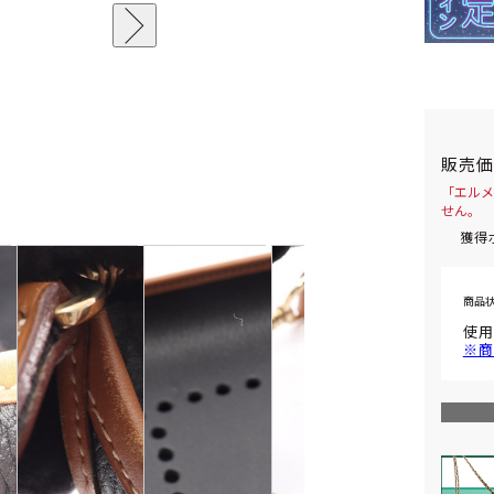
販売
「エルメ
せん。
獲得
商品
使用
※商