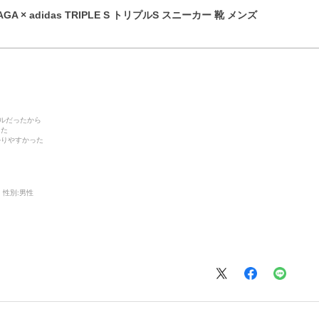
GA × adidas TRIPLE S トリプルS スニーカー 靴 メンズ
デルだったから
った
かりやすかった
性別:
男性