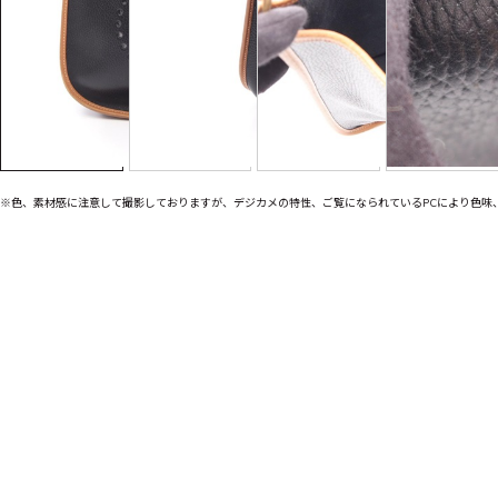
※色、素材感に注意して撮影しておりますが、デジカメの特性、ご覧になられているPCにより色味