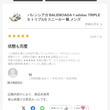
バレンシアガ BALENCIAGA × adidas TRIPLE
S トリプルS スニーカー 靴 メンズ
詳細を見る
2026.7.30
状態も完璧
この商品を選んだ決め手
:探していたデザイン・モデルだったから
状態ランク・説明の正確さ
:★★★★★ 説明以上だった
写真の正確さ
:★★★★★ 写真の通りで、とても分かりやすかった
価格の納得感
:★★☆☆☆ 少し割高に感じた
sj
ご利用回数:
始めて
年代:
50代
性別:
男性
記載内容のとおり、新品未使用
箱も綺麗で大変良かったです。
参考になった
1
Like!
0