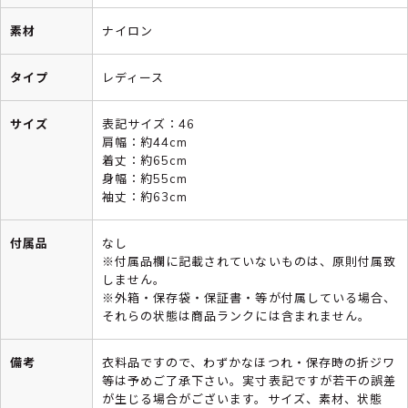
素材
ナイロン
タイプ
レディース
サイズ
表記サイズ：46
肩幅：約44cm
着丈：約65cm
身幅：約55cm
袖丈：約63cm
付属品
なし
※付属品欄に記載されていないものは、原則付属致
しません。
※外箱・保存袋・保証書・等が付属している場合、
それらの状態は商品ランクには含まれません。
備考
衣料品ですので、わずかなほつれ・保存時の折ジワ
等は予めご了承下さい。実寸表記ですが若干の誤差
が生じる場合がございます。サイズ、素材、状態