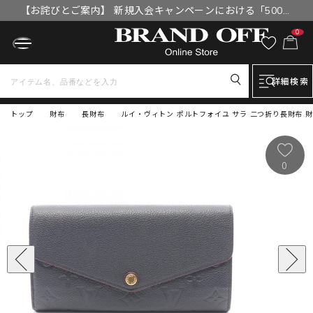
【お詫びとご案内】 新規入会キャンペーンにおける「500円
OFFクーポン」付与漏れと補填について
0
詳細検索
トップ
財布
長財布
ルイ・ヴィトン ポルトフォイユ サラ 二つ折り長財布 財布
0