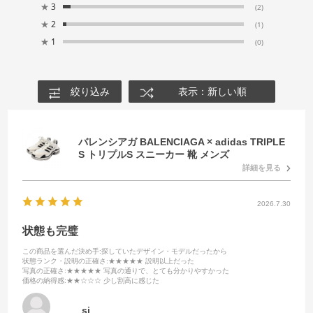
★
3
(2)
★
2
(1)
★
1
(0)
絞り込み
表示：新しい順
バレンシアガ BALENCIAGA × adidas TRIPLE
S トリプルS スニーカー 靴 メンズ
詳細を見る
2026.7.30
状態も完璧
この商品を選んだ決め手
:探していたデザイン・モデルだったから
状態ランク・説明の正確さ
:★★★★★ 説明以上だった
写真の正確さ
:★★★★★ 写真の通りで、とても分かりやすかった
価格の納得感
:★★☆☆☆ 少し割高に感じた
sj