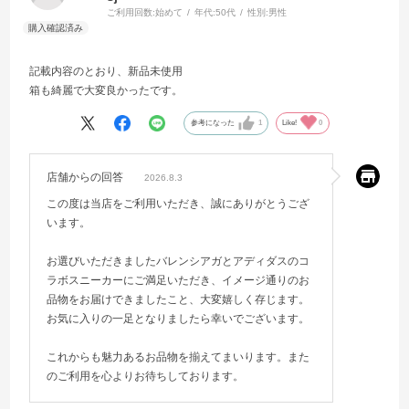
ご利用回数:
始めて
年代:
50代
性別:
男性
記載内容のとおり、新品未使用
箱も綺麗で大変良かったです。
参考になった
1
Like!
0
店舗からの回答
2026.8.3
この度は当店をご利用いただき、誠にありがとうござ
います。
お選びいただきましたバレンシアガとアディダスのコ
ラボスニーカーにご満足いただき、イメージ通りのお
品物をお届けできましたこと、大変嬉しく存じます。
お気に入りの一足となりましたら幸いでございます。
これからも魅力あるお品物を揃えてまいります。また
のご利用を心よりお待ちしております。