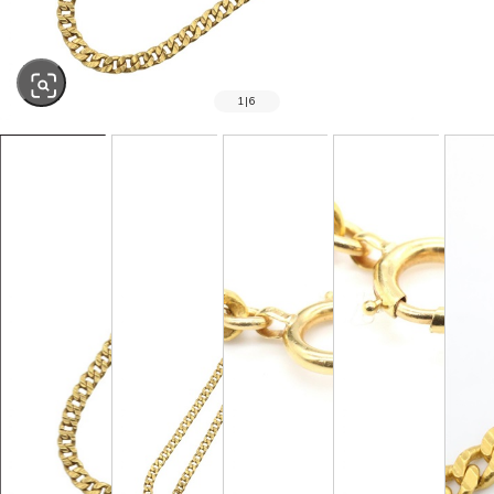
1
|
6
SOLD OUT