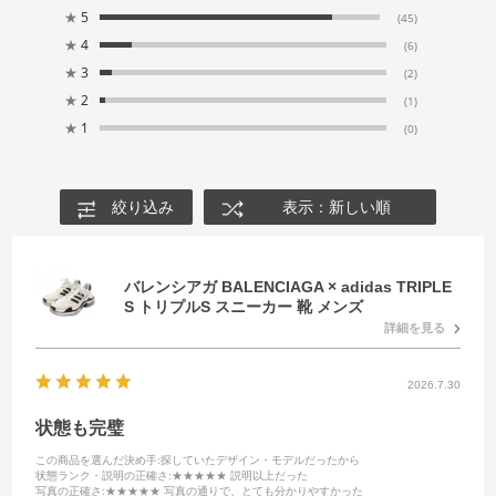
★
5
(45)
★
4
(6)
★
3
(2)
★
2
(1)
★
1
(0)
絞り込み
表示：新しい順
バレンシアガ BALENCIAGA × adidas TRIPLE
S トリプルS スニーカー 靴 メンズ
詳細を見る
2026.7.30
状態も完璧
この商品を選んだ決め手
:探していたデザイン・モデルだったから
状態ランク・説明の正確さ
:★★★★★ 説明以上だった
写真の正確さ
:★★★★★ 写真の通りで、とても分かりやすかった