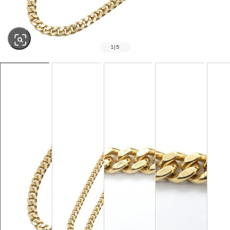
1
|
5
SOLD OUT