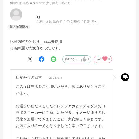
価格の納得感
:★★☆☆☆ 少し割高に感じた
sj
ご利用回数:
始めて
年代:
50代
性別:
男性
記載内容のとおり、新品未使用
箱も綺麗で大変良かったです。
参考になった
1
Like!
0
店舗からの回答
2026.8.3
この度は当店をご利用いただき、誠にありがとうござ
います。
お選びいただきましたバレンシアガとアディダスのコ
ラボスニーカーにご満足いただき、イメージ通りのお
品物をお届けできましたこと、大変嬉しく存じます。
お気に入りの一足となりましたら幸いでございます。
これからも魅力あるお品物を揃えてまいります。また