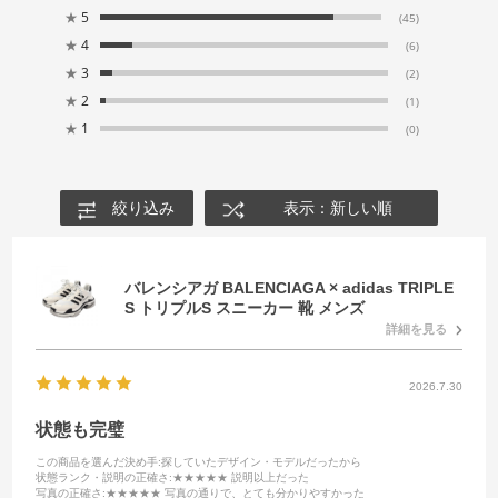
★
5
(45)
★
4
(6)
★
3
(2)
★
2
(1)
★
1
(0)
絞り込み
表示：新しい順
バレンシアガ BALENCIAGA × adidas TRIPLE
S トリプルS スニーカー 靴 メンズ
詳細を見る
2026.7.30
状態も完璧
この商品を選んだ決め手
:探していたデザイン・モデルだったから
状態ランク・説明の正確さ
:★★★★★ 説明以上だった
写真の正確さ
:★★★★★ 写真の通りで、とても分かりやすかった