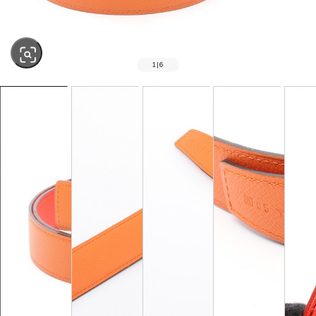
1
|
6
SOLD OUT