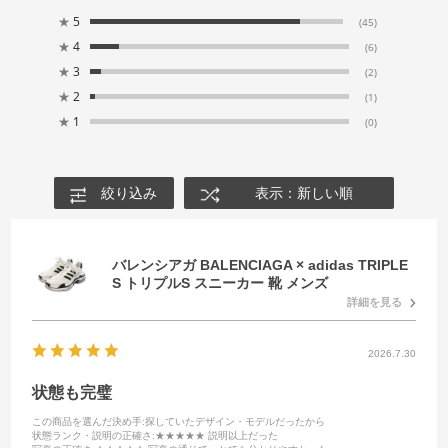
★
5
(45)
★
4
(6)
★
3
(2)
★
2
(1)
★
1
(0)
絞り込み
表示：新しい順
バレンシアガ BALENCIAGA × adidas TRIPLE
S トリプルS スニーカー 靴 メンズ
詳細を見る
2026.7.30
状態も完璧
この商品を選んだ決め手
:探していたデザイン・モデルだったから
状態ランク・説明の正確さ
:★★★★★ 説明以上だった