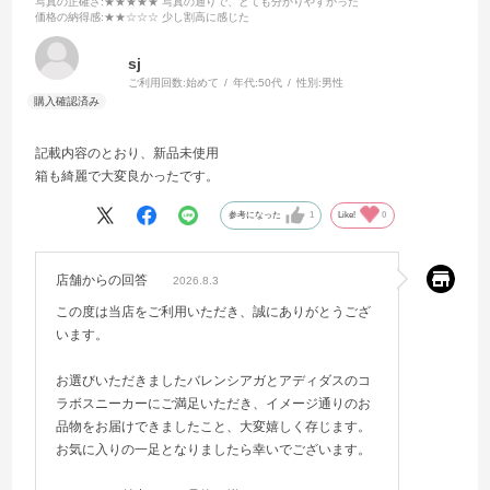
写真の正確さ
:★★★★★ 写真の通りで、とても分かりやすかった
価格の納得感
:★★☆☆☆ 少し割高に感じた
sj
ご利用回数:
始めて
年代:
50代
性別:
男性
記載内容のとおり、新品未使用
箱も綺麗で大変良かったです。
参考になった
1
Like!
0
店舗からの回答
2026.8.3
この度は当店をご利用いただき、誠にありがとうござ
います。
お選びいただきましたバレンシアガとアディダスのコ
ラボスニーカーにご満足いただき、イメージ通りのお
品物をお届けできましたこと、大変嬉しく存じます。
お気に入りの一足となりましたら幸いでございます。