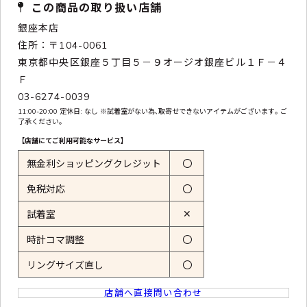
この商品の取り扱い店舗
銀座本店
住所：〒104-0061
東京都中央区銀座５丁目５－９オージオ銀座ビル１Ｆ－４
Ｆ
03-6274-0039
11:00-20:00 定休日: なし ※試着室がない為､取寄せできないアイテムがございます｡ ご
了承ください｡
【店舗にてご利用可能なサービス】
無金利ショッピングクレジット
〇
免税対応
〇
✕
試着室
時計コマ調整
〇
リングサイズ直し
〇
店舗へ直接問い合わせ