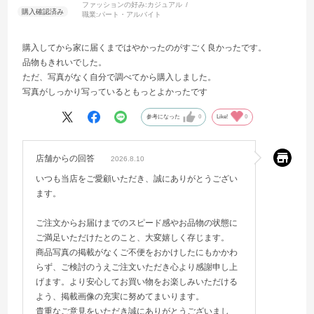
ファッションの好み:
カジュアル
職業:
パート・アルバイト
購入してから家に届くまではやかったのがすごく良かったです。
品物もきれいでした。
ただ、写真がなく自分で調べてから購入しました。
写真がしっかり写っているともっとよかったです
参考になった
0
Like!
0
店舗からの回答
2026.8.10
いつも当店をご愛顧いただき、誠にありがとうござい
ます。
ご注文からお届けまでのスピード感やお品物の状態に
ご満足いただけたとのこと、大変嬉しく存じます。
商品写真の掲載がなくご不便をおかけしたにもかかわ
らず、ご検討のうえご注文いただき心より感謝申し上
げます。より安心してお買い物をお楽しみいただける
よう、掲載画像の充実に努めてまいります。
貴重なご意見をいただき誠にありがとうございまし