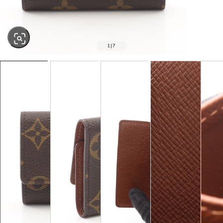
1
|
7
SOLD OUT