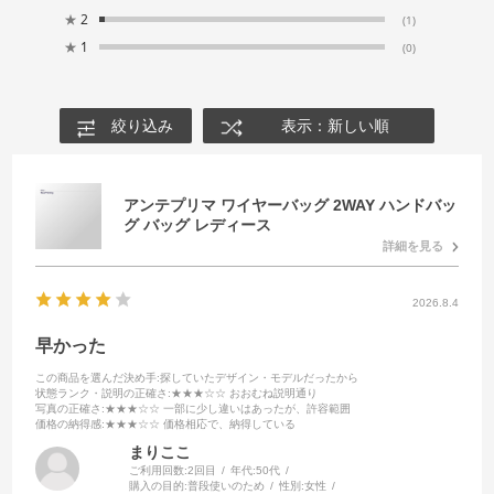
★
2
(1)
★
1
(0)
絞り込み
表示：新しい順
アンテプリマ ワイヤーバッグ 2WAY ハンドバッ
グ バッグ レディース
詳細を見る
2026.8.4
早かった
この商品を選んだ決め手
:探していたデザイン・モデルだったから
状態ランク・説明の正確さ
:★★★☆☆ おおむね説明通り
写真の正確さ
:★★★☆☆ 一部に少し違いはあったが、許容範囲
価格の納得感
:★★★☆☆ 価格相応で、納得している
まりここ
ご利用回数:
2回目
年代:
50代
購入の目的:
普段使いのため
性別:
女性