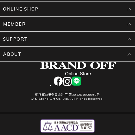
ONLINE SHOP
MEMBER
SUPPORT
ABOUT
facebook
instagram
LINE
東京都公安委員会許可 第301061906960号
© K-Brand Off Co.,Ltd. All Rights Reserved.