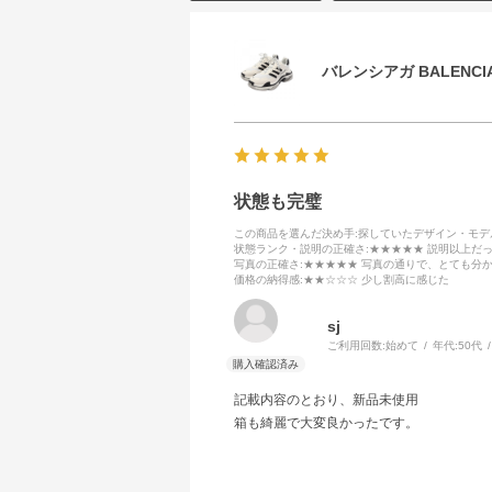
バレンシアガ BALENCIA
状態も完璧
この商品を選んだ決め手
:探していたデザイン・モ
状態ランク・説明の正確さ
:★★★★★ 説明以上だ
写真の正確さ
:★★★★★ 写真の通りで、とても分
価格の納得感
:★★☆☆☆ 少し割高に感じた
sj
ご利用回数:
始めて
年代:
50代
記載内容のとおり、新品未使用
箱も綺麗で大変良かったです。