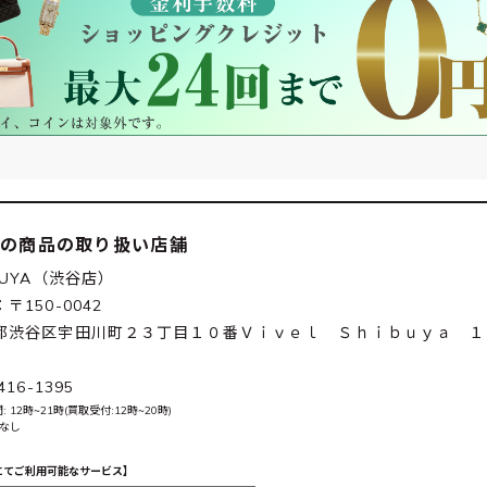
この商品の取り扱い店舗
BUYA（渋谷店）
〒150-0042
都渋谷区宇田川町２３丁目１０番Ｖｉｖｅｌ Ｓｈｉｂｕｙａ １
416-1395
 12時~21時(買取受付:12時~20時)
 なし
にてご利用可能なサービス】