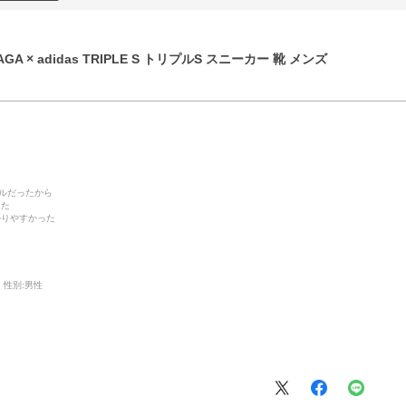
GA × adidas TRIPLE S トリプルS スニーカー 靴 メンズ
デルだったから
った
かりやすかった
性別:
男性