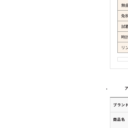
無
免
試
時
リ
ブラン
商品名