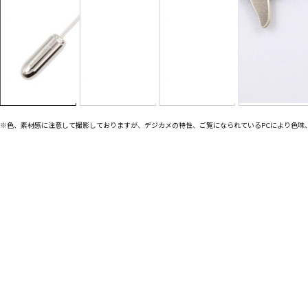
※色、素材感に注意して撮影しておりますが、デジカメの特性、ご覧になられているPCにより色味