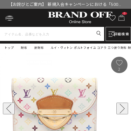
【お詫びとご案内】 新規入会キャンペーンにおける「500円
OFFクーポン」付与漏れと補填について
0
詳細検索
トップ
財布
折財布
ルイ・ヴィトン ポルトフォイユ コアラ 三つ折り財布 財布
2