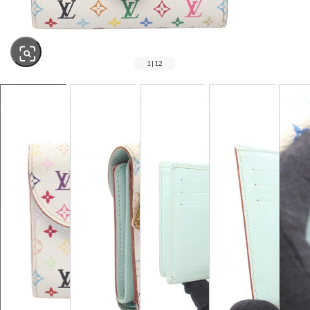
1
|
12
SOLD OUT