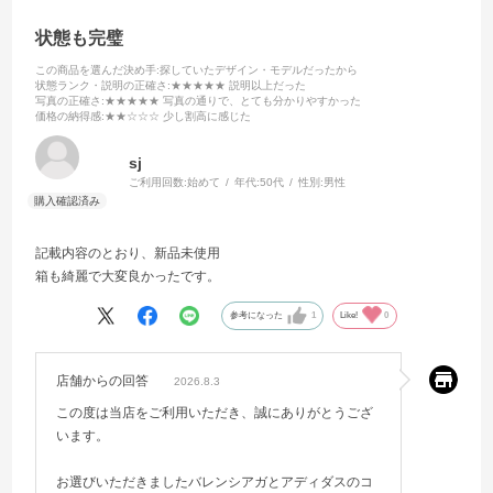
状態も完璧
この商品を選んだ決め手
:探していたデザイン・モデルだったから
状態ランク・説明の正確さ
:★★★★★ 説明以上だった
写真の正確さ
:★★★★★ 写真の通りで、とても分かりやすかった
価格の納得感
:★★☆☆☆ 少し割高に感じた
sj
ご利用回数:
始めて
年代:
50代
性別:
男性
記載内容のとおり、新品未使用
箱も綺麗で大変良かったです。
参考になった
1
Like!
0
店舗からの回答
2026.8.3
この度は当店をご利用いただき、誠にありがとうござ
います。
お選びいただきましたバレンシアガとアディダスのコ