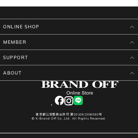
ONLINE SHOP
MEMBER
SUPPORT
ABOUT
facebook
instagram
LINE
東京都公安委員会許可 第301061906960号
© K-Brand Off Co.,Ltd. All Rights Reserved.