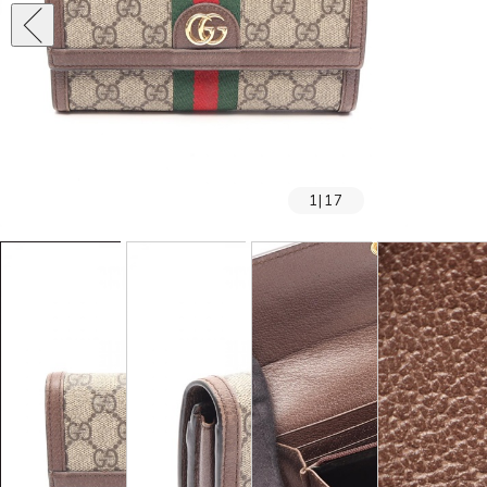
1
|
17
SOLD OUT