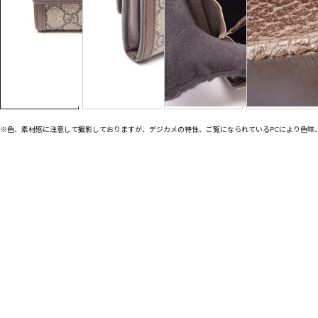
※色、素材感に注意して撮影しておりますが、デジカメの特性、ご覧になられているPCにより色味