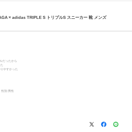
GA × adidas TRIPLE S トリプルS スニーカー 靴 メンズ
デルだったから
った
かりやすかった
性別:
男性