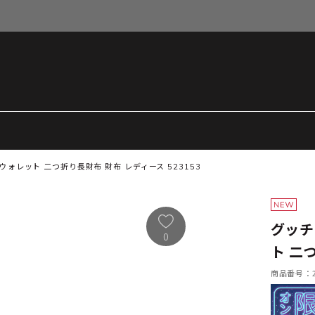
ォレット 二つ折り長財布 財布 レディース 523153
グッチ
0
ト 二
商品番号：21