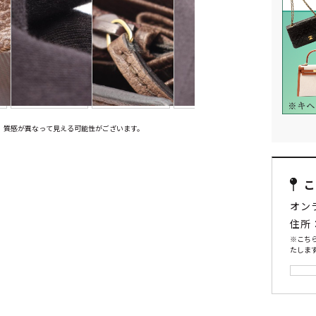
、質感が異なって見える可能性がございます。
オン
住所
※こち
たします