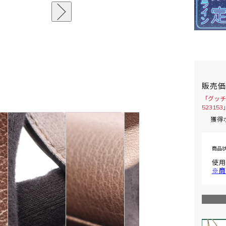
販売
「グッチ
5231
獲得
商品
使用
※商