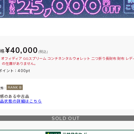
¥40,000
価格
(税込)
 オフィディア GGスプリーム コンチネンタルウォレット 二つ折り長財布 財布 レデ
53」の在庫がありません。
400pt
ポイント：
状態：
感のある中古品
品状態の詳細はこちら
SOLD OUT