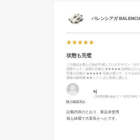
バレンシアガ BALENCIA
状態も完璧
この商品を選んだ決め手
:探していたデザイン・モ
状態ランク・説明の正確さ
:★★★★★ 説明以上だ
写真の正確さ
:★★★★★ 写真の通りで、とても分
価格の納得感
:★★☆☆☆ 少し割高に感じた
sj
ご利用回数:
始めて
年代:
50代
記載内容のとおり、新品未使用
箱も綺麗で大変良かったです。