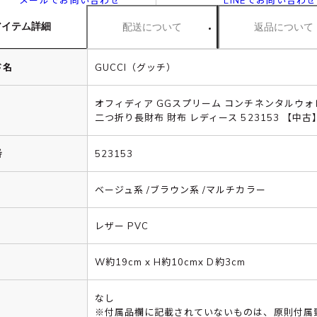
メールでお問い合わせ
LINEでお問い合わせ
アイテム詳細
配送について
返品について
ド名
GUCCI（グッチ）
オフィディア GGスプリーム コンチネンタルウォ
二つ折り長財布 財布 レディース 523153 【中古
番
523153
ベージュ系 /ブラウン系 /マルチカラー
レザー PVC
W約19cm x H約10cmx D約3cm
なし
※付属品欄に記載されていないものは、原則付属