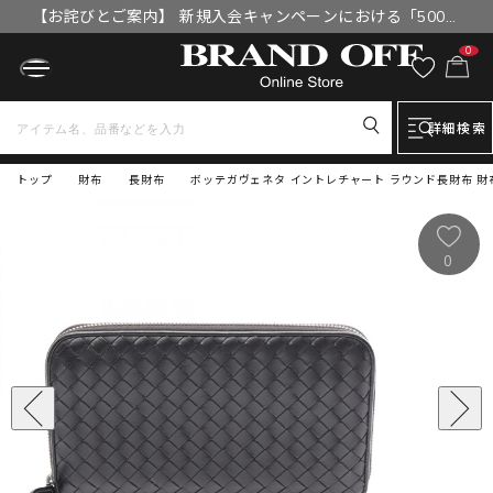
【お詫びとご案内】 新規入会キャンペーンにおける「500円
OFFクーポン」付与漏れと補填について
0
詳細検索
トップ
財布
長財布
ボッテガヴェネタ イントレチャート ラウンド長財布 財
0