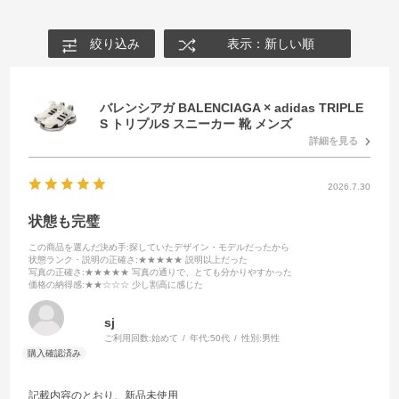
絞り込み
表示：新しい順
バレンシアガ BALENCIAGA × adidas TRIPLE
S トリプルS スニーカー 靴 メンズ
詳細を見る
2026.7.30
状態も完璧
この商品を選んだ決め手
:探していたデザイン・モデルだったから
状態ランク・説明の正確さ
:★★★★★ 説明以上だった
写真の正確さ
:★★★★★ 写真の通りで、とても分かりやすかった
価格の納得感
:★★☆☆☆ 少し割高に感じた
sj
ご利用回数:
始めて
年代:
50代
性別:
男性
記載内容のとおり、新品未使用