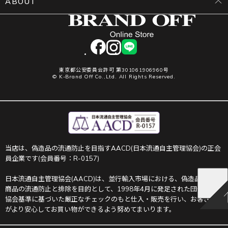
ABOUT
facebook
instagram
LINE
東京都公安委員会許可 第301061906960号
© K-Brand Off Co.,Ltd. All Rights Reserved.
当店は、偽造品の流通防止を目指すAACD(日本流通自主管理協会)の正会
員企業です(会員番号：R-0157)
日本流通自主管理協会(AACD)は、並行輸入市場における、偽造品や不正
商品の流通防止と排除を目的として、1998年4月に発足された団体です。
協会基準に基づいた厳正なチェックのもと仕入・販売を行い、お客さま
がより安心してお買い物ができるよう努めてまいります。