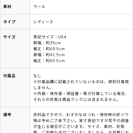
素材
ウール
タイプ
レディース
サイズ
表記サイズ：UK4
肩幅：約35cm
着丈：約68.5cm
身幅：約41.5cm
袖丈：約60.5cm
付属品
なし
※付属品欄に記載されていないものは、原則付属致
しません。
※外箱・保存袋・保証書・等が付属している場合、
それらの状態は商品ランクには含まれません。
備考
衣料品ですので、わずかなほつれ・保存時の折ジワ
等は予めご了承下さい。実寸表記ですが若干の誤差
が生じる場合がございます。サイズ、素材、状態
等、ご不明な点がございましましたら、お気軽にお