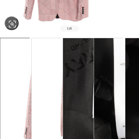
1
|
6
SOLD OUT