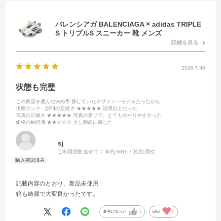
バレンシアガ BALENCIAGA × adidas TRIPLE
S トリプルS スニーカー 靴 メンズ
詳細を見る
2026.7.30
状態も完璧
この商品を選んだ決め手
:探していたデザイン・モデルだったから
状態ランク・説明の正確さ
:★★★★★ 説明以上だった
写真の正確さ
:★★★★★ 写真の通りで、とても分かりやすかった
価格の納得感
:★★☆☆☆ 少し割高に感じた
sj
ご利用回数:
始めて
年代:
50代
性別:
男性
記載内容のとおり、新品未使用
箱も綺麗で大変良かったです。
参考になった
1
Like!
0