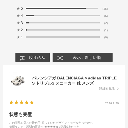
★
5
(45)
★
4
(6)
★
3
(2)
★
2
(1)
★
1
(0)
絞り込み
表示：新しい順
バレンシアガ BALENCIAGA × adidas TRIPLE
S トリプルS スニーカー 靴 メンズ
詳細を見る
2026.7.30
状態も完璧
この商品を選んだ決め手
:探していたデザイン・モデルだったから
状態ランク・説明の正確さ
:★★★★★ 説明以上だった