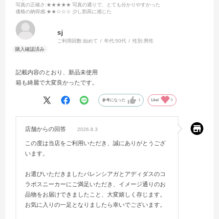
写真の正確さ
:★★★★★ 写真の通りで、とても分かりやすかった
価格の納得感
:★★☆☆☆ 少し割高に感じた
sj
ご利用回数:
始めて
年代:
50代
性別:
男性
記載内容のとおり、新品未使用
箱も綺麗で大変良かったです。
参考になった
1
Like!
0
店舗からの回答
2026.8.3
この度は当店をご利用いただき、誠にありがとうござ
います。
お選びいただきましたバレンシアガとアディダスのコ
ラボスニーカーにご満足いただき、イメージ通りのお
品物をお届けできましたこと、大変嬉しく存じます。
お気に入りの一足となりましたら幸いでございます。