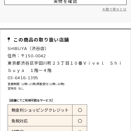
実物を確認
お取り寄せとは
この商品の取り扱い店舗
SHIBUYA（渋谷店）
住所：〒150-0042
東京都渋谷区宇田川町２３丁目１０番Ｖｉｖｅｌ Ｓｈｉ
ｂｕｙａ １階ー４階
03-6416-1395
営業時間: 12時~21時(買取受付:12時~20時)
定休日: なし
【店舗にてご利用可能なサービス】
無金利ショッピングクレジット
〇
免税対応
〇