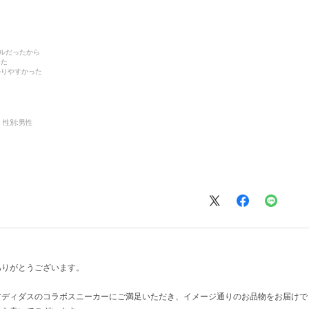
デルだったから
った
かりやすかった
性別:
男性
ありがとうございます。
アディダスのコラボスニーカーにご満足いただき、イメージ通りのお品物をお届けで