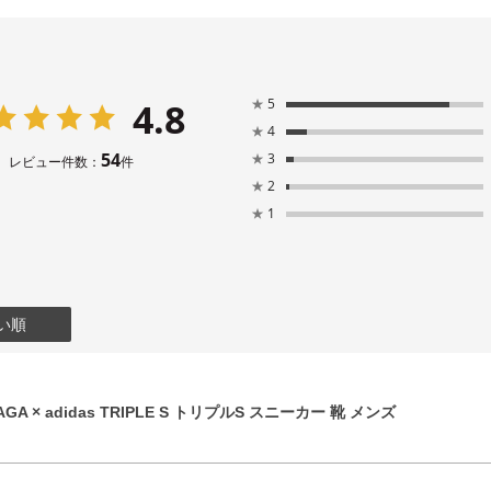
4.8
★
5
★
4
54
★
3
レビュー件数：
件
★
2
★
1
い順
GA × adidas TRIPLE S トリプルS スニーカー 靴 メンズ