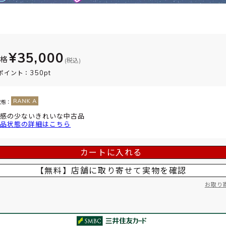
¥35,000
価格
(税込)
350pt
ポイント：
状態：
感の少ないきれいな中古品
品状態の詳細はこちら
カートに入れる
【無料】店舗に取り寄せて
実物を確認
お取り