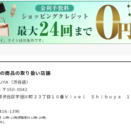
この商品の取り扱い店舗
BUYA（渋谷店）
〒150-0042
都渋谷区宇田川町２３丁目１０番Ｖｉｖｅｌ Ｓｈｉｂｕｙａ １
416-1395
 12時~21時(買取受付:12時~20時)
 なし