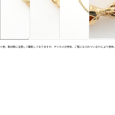
※色、素材感に注意して撮影しておりますが、デジカメの特性、ご覧になられているPCにより色味