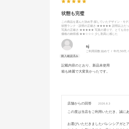
状態も完璧
この商品を選んだ決め手
:探していたデザイン・モ
状態ランク・説明の正確さ
:★★★★★ 説明以上だ
写真の正確さ
:★★★★★ 写真の通りで、とても分
価格の納得感
:★★☆☆☆ 少し割高に感じた
sj
ご利用回数:
始めて
年代:
50代
記載内容のとおり、新品未使用
箱も綺麗で大変良かったです。
店舗からの回答
2026.8.3
この度は当店をご利用いただき、誠に
お選びいただきましたバレンシアガと