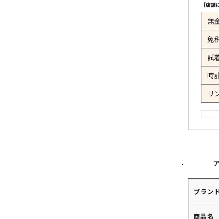
【店舗
無
免
試
時
リ
ブラン
商品名