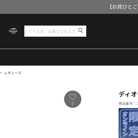
【お詫びとご
ー レディース
ディオ
商品番号：21
0