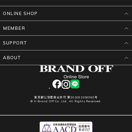
ONLINE SHOP
MEMBER
SUPPORT
ABOUT
facebook
instagram
LINE
東京都公安委員会許可 第301061906960号
© K-Brand Off Co.,Ltd. All Rights Reserved.