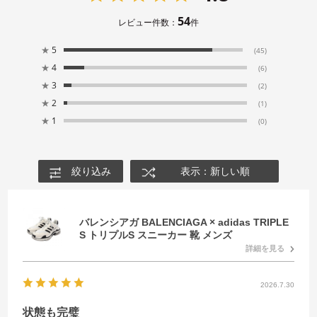
54
レビュー件数：
件
★
5
(45)
★
4
(6)
★
3
(2)
★
2
(1)
★
1
(0)
絞り込み
表示：新しい順
バレンシアガ BALENCIAGA × adidas TRIPLE
S トリプルS スニーカー 靴 メンズ
詳細を見る
2026.7.30
状態も完璧