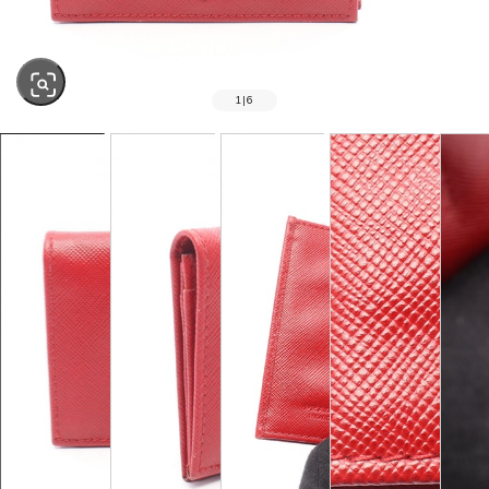
1
|
6
SOLD OUT