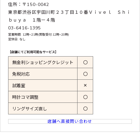
住所：〒150-0042
東京都渋谷区宇田川町２３丁目１０番Ｖｉｖｅｌ Ｓｈｉ
ｂｕｙａ １階ー４階
03-6416-1395
営業時間: 12時~21時(買取受付:12時~20時)
定休日: なし
【店舗にてご利用可能なサービス】
無金利ショッピングクレジット
〇
免税対応
〇
✕
試着室
時計コマ調整
〇
リングサイズ直し
〇
店舗へ直接問い合わせ