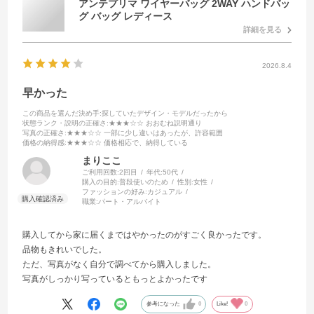
アンテプリマ ワイヤーバッグ 2WAY ハンドバッ
グ バッグ レディース
詳細を見る
2026.8.4
早かった
この商品を選んだ決め手
:探していたデザイン・モデルだったから
状態ランク・説明の正確さ
:★★★☆☆ おおむね説明通り
写真の正確さ
:★★★☆☆ 一部に少し違いはあったが、許容範囲
価格の納得感
:★★★☆☆ 価格相応で、納得している
まりここ
ご利用回数:
2回目
年代:
50代
購入の目的:
普段使いのため
性別:
女性
ファッションの好み:
カジュアル
職業:
パート・アルバイト
購入してから家に届くまではやかったのがすごく良かったです。
品物もきれいでした。
ただ、写真がなく自分で調べてから購入しました。
写真がしっかり写っているともっとよかったです
参考になった
0
Like!
0