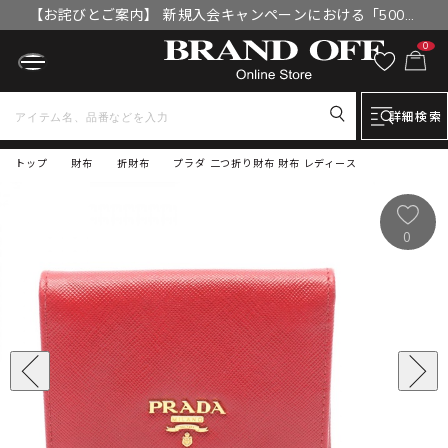
【お詫びとご案内】 新規入会キャンペーンにおける「500円
OFFクーポン」付与漏れと補填について
0
詳細検索
トップ
財布
折財布
プラダ 二つ折り財布 財布 レディース
0