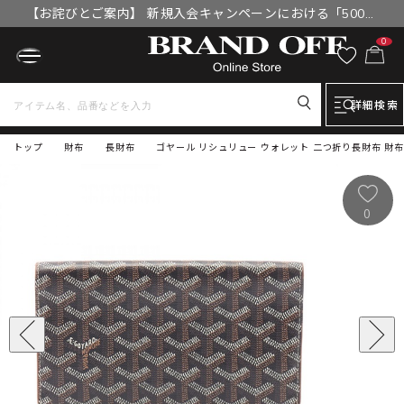
【お詫びとご案内】 新規入会キャンペーンにおける「500円
OFFクーポン」付与漏れと補填について
0
詳細検索
トップ
財布
長財布
ゴヤール リシュリュー ウォレット 二つ折り長財布 財布
0