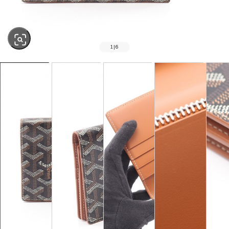
1
|
6
SOLD OUT