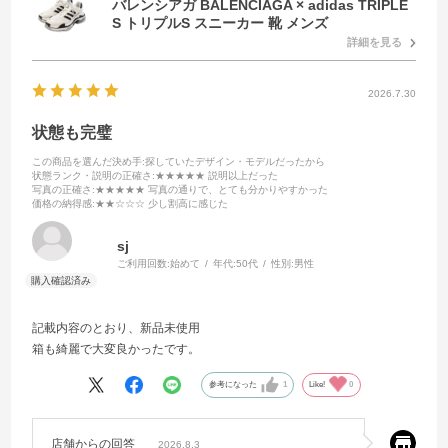
バレンシアガ BALENCIAGA × adidas TRIPLE
S トリプルS スニーカー 靴 メンズ
詳細を見る
2026.7.30
状態も完璧
この商品を選んだ決め手
:探していたデザイン・モデルだったから
状態ランク・説明の正確さ
:★★★★★ 説明以上だった
写真の正確さ
:★★★★★ 写真の通りで、とても分かりやすかった
価格の納得感
:★★☆☆☆ 少し割高に感じた
sj
ご利用回数:
始めて
年代:
50代
性別:
男性
記載内容のとおり、新品未使用
箱も綺麗で大変良かったです。
参考になった
1
Like!
0
店舗からの回答
2026.8.3