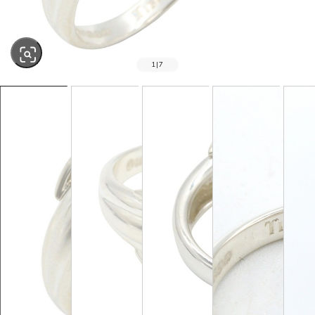
1
|
7
SOLD OUT