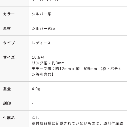
カラー
シルバー系
素材
シルバー925
タイプ
レディース
サイズ
10.5号
リング幅：約3mm
モチーフ幅：約12mm x 縦：約9mm 【枠・バチカ
ン等を含む】
重量
4.0g
刻印
-
付属品
なし
※付属品欄に記載されていないものは、原則付属致