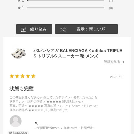
★
2
(1)
★
1
(0)
絞り込み
表示：新しい順
バレンシアガ BALENCIAGA × adidas TRIPLE
S トリプルS スニーカー 靴 メンズ
詳細を見る
2026.7.30
状態も完璧
この商品を選んだ決め手
:探していたデザイン・モデルだったから
状態ランク・説明の正確さ
:★★★★★ 説明以上だった
写真の正確さ
:★★★★★ 写真の通りで、とても分かりやすかった
価格の納得感
:★★☆☆☆ 少し割高に感じた
sj
ご利用回数:
始めて
年代:
50代
性別:
男性