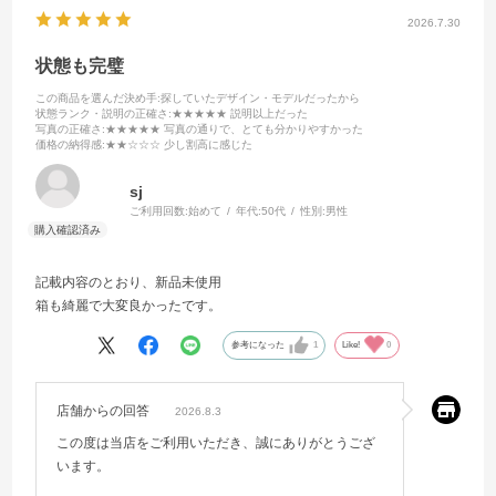
2026.7.30
状態も完璧
この商品を選んだ決め手
:探していたデザイン・モデルだったから
状態ランク・説明の正確さ
:★★★★★ 説明以上だった
写真の正確さ
:★★★★★ 写真の通りで、とても分かりやすかった
価格の納得感
:★★☆☆☆ 少し割高に感じた
sj
ご利用回数:
始めて
年代:
50代
性別:
男性
記載内容のとおり、新品未使用
箱も綺麗で大変良かったです。
参考になった
1
Like!
0
店舗からの回答
2026.8.3
この度は当店をご利用いただき、誠にありがとうござ
います。