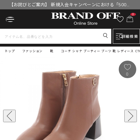
【お詫びとご案内】 新規入会キャンペーンにおける「500円
OFFクーポン」付与漏れと補填について
0
詳細検索
トップ
ファッション
靴
コーチ シャナ ブーティー ブーツ 靴 レディース CT
0