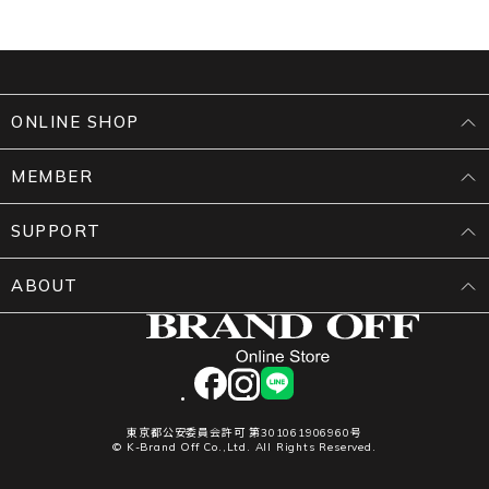
ONLINE SHOP
MEMBER
SUPPORT
ABOUT
facebook
instagram
LINE
東京都公安委員会許可 第301061906960号
© K-Brand Off Co.,Ltd. All Rights Reserved.