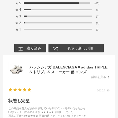
★
5
(45)
★
4
(6)
★
3
(2)
★
2
(1)
★
1
(0)
絞り込み
表示：新しい順
バレンシアガ BALENCIAGA × adidas TRIPLE
S トリプルS スニーカー 靴 メンズ
詳細を見る
2026.7.30
状態も完璧
この商品を選んだ決め手
:探していたデザイン・モデルだったから
状態ランク・説明の正確さ
:★★★★★ 説明以上だった
写真の正確さ
:★★★★★ 写真の通りで、とても分かりやすかった