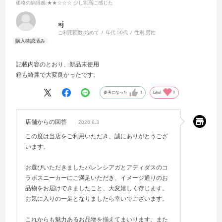
価格の納得感
:★★☆☆☆ 少し割高に感じた
sj
ご利用回数:
始めて
年代:
50代
性別:
男性
記載内容のとおり、新品未使用
箱も綺麗で大変良かったです。
参考になった
1
Like!
0
店舗からの回答
2026.8.3
この度は当店をご利用いただき、誠にありがとうござ
います。
お選びいただきましたバレンシアガとアディダスのコ
ラボスニーカーにご満足いただき、イメージ通りのお
品物をお届けできましたこと、大変嬉しく存じます。
お気に入りの一足となりましたら幸いでございます。
これからも魅力あるお品物を揃えてまいります。また