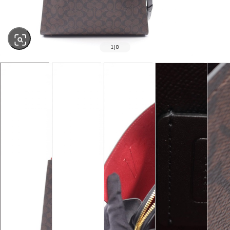
1
|
8
SOLD OUT