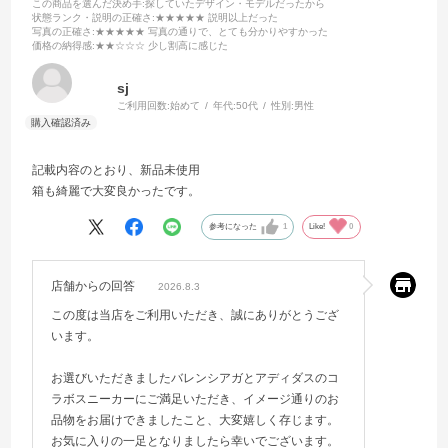
この商品を選んだ決め手
:探していたデザイン・モデルだったから
状態ランク・説明の正確さ
:★★★★★ 説明以上だった
写真の正確さ
:★★★★★ 写真の通りで、とても分かりやすかった
価格の納得感
:★★☆☆☆ 少し割高に感じた
sj
ご利用回数:
始めて
年代:
50代
性別:
男性
記載内容のとおり、新品未使用
箱も綺麗で大変良かったです。
参考になった
1
Like!
0
店舗からの回答
2026.8.3
この度は当店をご利用いただき、誠にありがとうござ
います。
お選びいただきましたバレンシアガとアディダスのコ
ラボスニーカーにご満足いただき、イメージ通りのお
品物をお届けできましたこと、大変嬉しく存じます。
お気に入りの一足となりましたら幸いでございます。