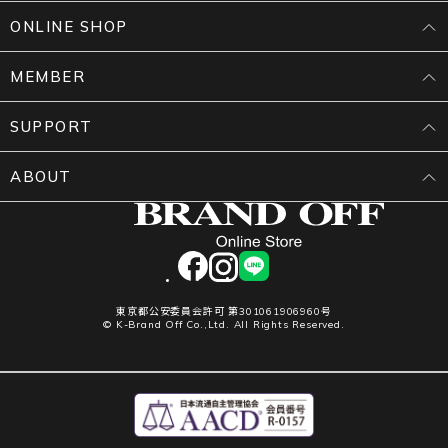
ONLINE SHOP
MEMBER
SUPPORT
ABOUT
facebook
instagram
LINE
東京都公安委員会許可 第301061906960号
© K-Brand Off Co.,Ltd. All Rights Reserved.