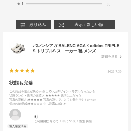
★
1
(0)
絞り込み
表示：新しい順
バレンシアガ BALENCIAGA × adidas TRIPLE
S トリプルS スニーカー 靴 メンズ
詳細を見る
2026.7.30
状態も完璧
この商品を選んだ決め手
:探していたデザイン・モデルだったから
状態ランク・説明の正確さ
:★★★★★ 説明以上だった
写真の正確さ
:★★★★★ 写真の通りで、とても分かりやすかった
価格の納得感
:★★☆☆☆ 少し割高に感じた
sj
ご利用回数:
始めて
年代:
50代
性別:
男性