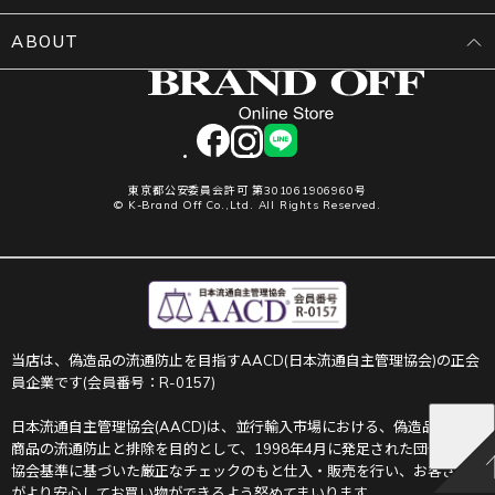
ABOUT
facebook
instagram
LINE
東京都公安委員会許可 第301061906960号
© K-Brand Off Co.,Ltd. All Rights Reserved.
当店は、偽造品の流通防止を目指すAACD(日本流通自主管理協会)の正会
員企業です(会員番号：R-0157)
日本流通自主管理協会(AACD)は、並行輸入市場における、偽造品や不正
商品の流通防止と排除を目的として、1998年4月に発足された団体です。
協会基準に基づいた厳正なチェックのもと仕入・販売を行い、お客さま
がより安心してお買い物ができるよう努めてまいります。