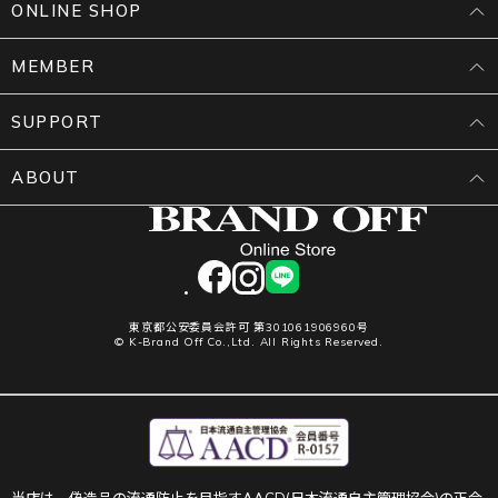
ONLINE SHOP
MEMBER
SUPPORT
ABOUT
facebook
instagram
LINE
東京都公安委員会許可 第301061906960号
© K-Brand Off Co.,Ltd. All Rights Reserved.