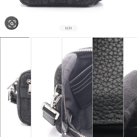
1
|
11
SOLD OUT