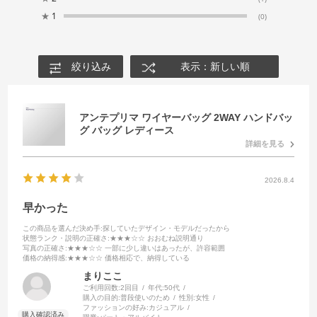
★
1
(0)
絞り込み
表示：新しい順
アンテプリマ ワイヤーバッグ 2WAY ハンドバッ
グ バッグ レディース
詳細を見る
2026.8.4
早かった
この商品を選んだ決め手
:探していたデザイン・モデルだったから
状態ランク・説明の正確さ
:★★★☆☆ おおむね説明通り
写真の正確さ
:★★★☆☆ 一部に少し違いはあったが、許容範囲
価格の納得感
:★★★☆☆ 価格相応で、納得している
まりここ
ご利用回数:
2回目
年代:
50代
購入の目的:
普段使いのため
性別:
女性
ファッションの好み:
カジュアル