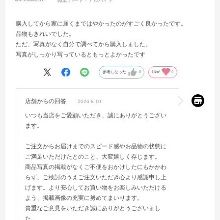
職業:
パート・アルバイト
購入してから家に届くまではやかったのがすごく良かったです。
品物もきれいでした。
ただ、写真がなく自分で調べてから購入しました。
写真がしっかり写っているともっとよかったです
参考になった
0
Like!
0
店舗からの回答
2026.8.10
いつも当店をご愛顧いただき、誠にありがとうござい
ます。
ご注文からお届けまでのスピード感やお品物の状態に
ご満足いただけたとのこと、大変嬉しく存じます。
商品写真の掲載がなくご不便をおかけしたにもかかわ
らず、ご検討のうえご注文いただき心より感謝申し上
げます。より安心してお買い物をお楽しみいただける
よう、掲載画像の充実に努めてまいります。
貴重なご意見をいただき誠にありがとうございまし
た。