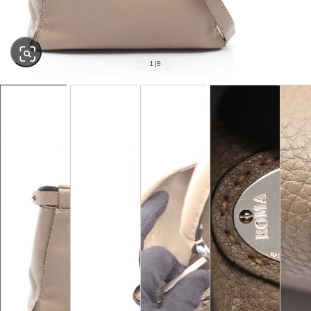
1
|
9
SOLD OUT