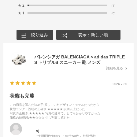
★
2
(1)
★
1
(0)
絞り込み
表示：新しい順
バレンシアガ BALENCIAGA × adidas TRIPLE
S トリプルS スニーカー 靴 メンズ
詳細を見る
2026.7.30
状態も完璧
この商品を選んだ決め手
:探していたデザイン・モデルだったから
状態ランク・説明の正確さ
:★★★★★ 説明以上だった
写真の正確さ
:★★★★★ 写真の通りで、とても分かりやすかった
価格の納得感
:★★☆☆☆ 少し割高に感じた
sj
ご利用回数:
始めて
年代:
50代
性別:
男性