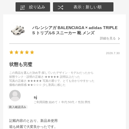
絞り込み
表示：新しい順
バレンシアガ BALENCIAGA × adidas TRIPLE
S トリプルS スニーカー 靴 メンズ
詳細を見る
2026.7.30
状態も完璧
この商品を選んだ決め手
:探していたデザイン・モデルだったから
状態ランク・説明の正確さ
:★★★★★ 説明以上だった
写真の正確さ
:★★★★★ 写真の通りで、とても分かりやすかった
価格の納得感
:★★☆☆☆ 少し割高に感じた
sj
ご利用回数:
始めて
年代:
50代
性別:
男性
記載内容のとおり、新品未使用
箱も綺麗で大変良かったです。