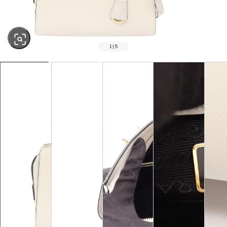
1
|
5
SOLD OUT