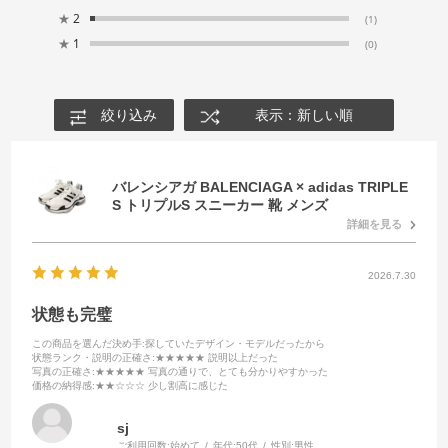
★
2
(1)
★
1
(0)
絞り込み
表示：新しい順
バレンシアガ BALENCIAGA × adidas TRIPLE
S トリプルS スニーカー 靴 メンズ
詳細を見る
2026.7.30
状態も完璧
この商品を選んだ決め手
:探していたデザイン・モデルだったから
状態ランク・説明の正確さ
:★★★★★ 説明以上だった
写真の正確さ
:★★★★★ 写真の通りで、とても分かりやすかった
価格の納得感
:★★☆☆☆ 少し割高に感じた
sj
ご利用回数:
始めて
年代:
50代
性別:
男性