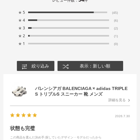
レビュー件数：
件
★
5
(45)
★
4
(6)
★
3
(2)
★
2
(1)
★
1
(0)
絞り込み
表示：新しい順
バレンシアガ BALENCIAGA × adidas TRIPLE
S トリプルS スニーカー 靴 メンズ
詳細を見る
2026.7.30
状態も完璧
この商品を選んだ決め手
:探していたデザイン・モデルだったから