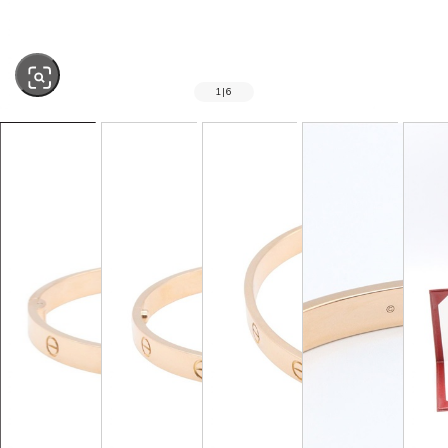
1
|
6
SOLD OUT