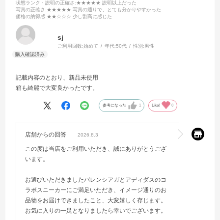
状態ランク・説明の正確さ
:★★★★★ 説明以上だった
写真の正確さ
:★★★★★ 写真の通りで、とても分かりやすかった
価格の納得感
:★★☆☆☆ 少し割高に感じた
sj
ご利用回数:
始めて
年代:
50代
性別:
男性
記載内容のとおり、新品未使用
箱も綺麗で大変良かったです。
参考になった
1
Like!
0
店舗からの回答
2026.8.3
この度は当店をご利用いただき、誠にありがとうござ
います。
お選びいただきましたバレンシアガとアディダスのコ
ラボスニーカーにご満足いただき、イメージ通りのお
品物をお届けできましたこと、大変嬉しく存じます。
お気に入りの一足となりましたら幸いでございます。