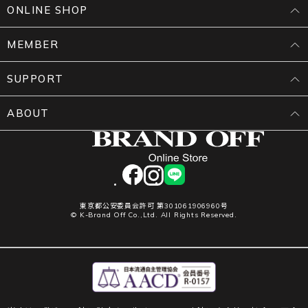
ONLINE SHOP
MEMBER
SUPPORT
ABOUT
facebook
instagram
LINE
東京都公安委員会許可 第301061906960号
© K-Brand Off Co.,Ltd. All Rights Reserved.