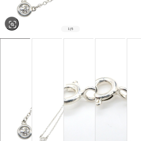
1
|
5
SOLD OUT