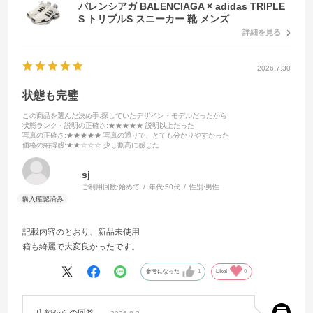
バレンシアガ BALENCIAGA × adidas TRIPLE
S トリプルS スニーカー 靴 メンズ
詳細を見る
2026.7.30
状態も完璧
この商品を選んだ決め手
:探していたデザイン・モデルだったから
状態ランク・説明の正確さ
:★★★★★ 説明以上だった
写真の正確さ
:★★★★★ 写真の通りで、とても分かりやすかった
価格の納得感
:★★☆☆☆ 少し割高に感じた
sj
ご利用回数:
始めて
年代:
50代
性別:
男性
記載内容のとおり、新品未使用
箱も綺麗で大変良かったです。
参考になった
1
Like!
0
店舗からの回答