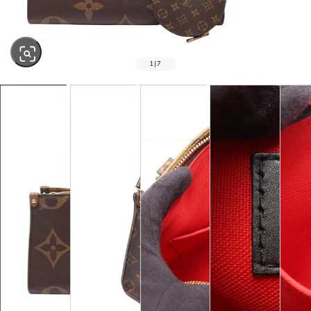
1
|
7
SOLD OUT