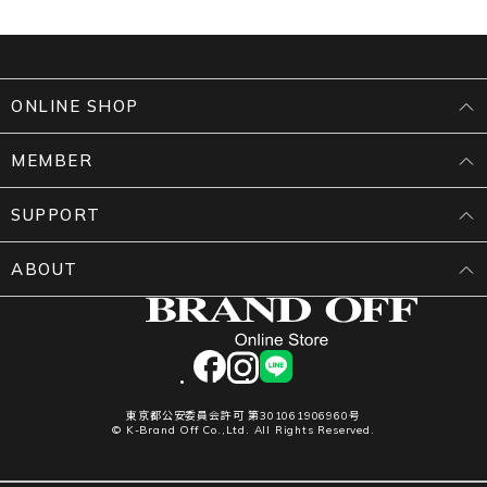
ONLINE SHOP
MEMBER
SUPPORT
ABOUT
facebook
instagram
LINE
東京都公安委員会許可 第301061906960号
© K-Brand Off Co.,Ltd. All Rights Reserved.