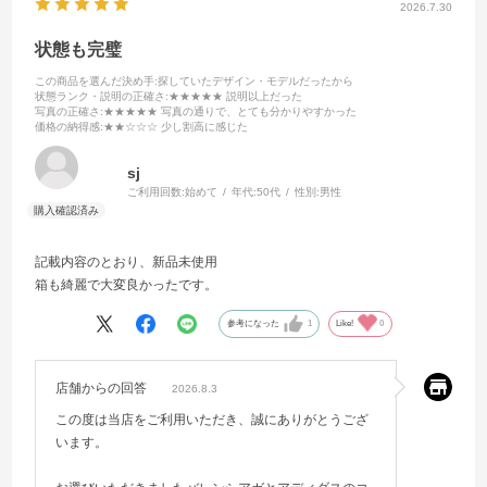
2026.7.30
状態も完璧
この商品を選んだ決め手
:探していたデザイン・モデルだったから
状態ランク・説明の正確さ
:★★★★★ 説明以上だった
写真の正確さ
:★★★★★ 写真の通りで、とても分かりやすかった
価格の納得感
:★★☆☆☆ 少し割高に感じた
sj
ご利用回数:
始めて
年代:
50代
性別:
男性
記載内容のとおり、新品未使用
箱も綺麗で大変良かったです。
参考になった
1
Like!
0
店舗からの回答
2026.8.3
この度は当店をご利用いただき、誠にありがとうござ
います。