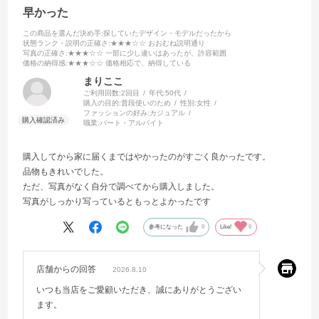
早かった
この商品を選んだ決め手
:探していたデザイン・モデルだったから
状態ランク・説明の正確さ
:★★★☆☆ おおむね説明通り
写真の正確さ
:★★★☆☆ 一部に少し違いはあったが、許容範囲
価格の納得感
:★★★☆☆ 価格相応で、納得している
まりここ
ご利用回数:
2回目
年代:
50代
購入の目的:
普段使いのため
性別:
女性
ファッションの好み:
カジュアル
職業:
パート・アルバイト
購入してから家に届くまではやかったのがすごく良かったです。
品物もきれいでした。
ただ、写真がなく自分で調べてから購入しました。
写真がしっかり写っているともっとよかったです
参考になった
0
Like!
0
店舗からの回答
2026.8.10
いつも当店をご愛顧いただき、誠にありがとうござい
ます。