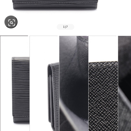
1
|
7
SOLD OUT