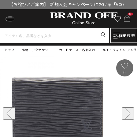
【お詫びとご案内】 新規入会キャンペーンにおける「500円
OFFクーポン」付与漏れと補填について
0
詳細検索
トップ
小物・アクセサリー
カードケース・名刺入れ
ルイ・ヴィトン アンヴェ
0