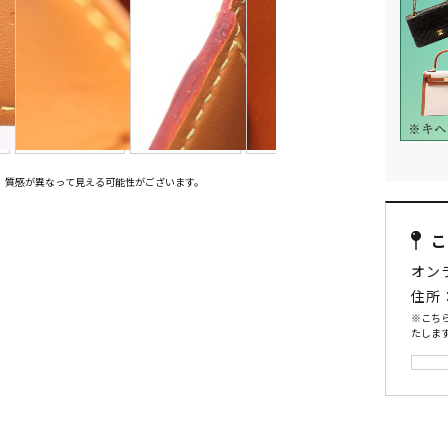
、質感が異なって見える可能性がございます。
オン
住所
※こち
たします