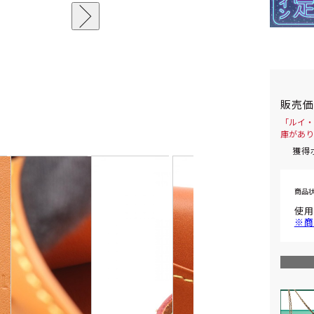
販売
「ルイ・
庫があり
獲得
商品
使用
※商