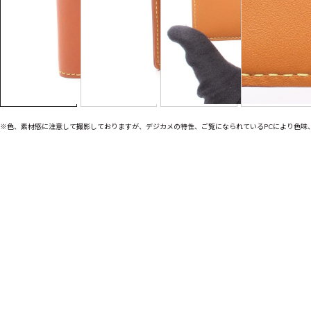
※色、素材感に注意して撮影しておりますが、デジカメの特性、ご覧になられているPCにより色味