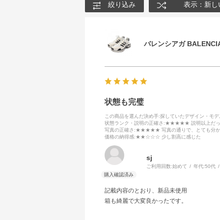
絞り込み
表示：新し
バレンシアガ BALENCIA
状態も完璧
この商品を選んだ決め手
:探していたデザイン・モ
状態ランク・説明の正確さ
:★★★★★ 説明以上だ
写真の正確さ
:★★★★★ 写真の通りで、とても分
価格の納得感
:★★☆☆☆ 少し割高に感じた
sj
ご利用回数:
始めて
年代:
50代
記載内容のとおり、新品未使用
箱も綺麗で大変良かったです。