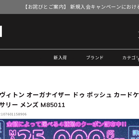
【お詫びとご案内】 新規入会キャンペーンにおける
新入荷
ブランド
カテゴ
ヴィトン オーガナイザー ドゥ ポッシュ カード
サリー メンズ M85011
07601158906