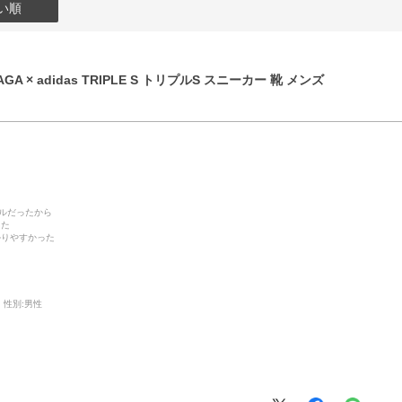
い順
GA × adidas TRIPLE S トリプルS スニーカー 靴 メンズ
デルだったから
った
かりやすかった
性別:
男性