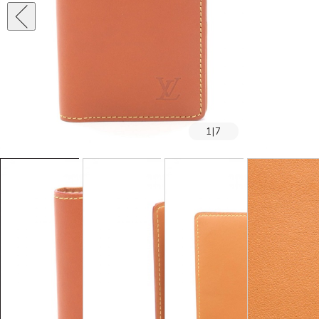
1
|
7
SOLD OUT