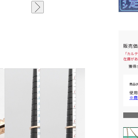
販売
「カルテ
在庫があ
獲得
商品
使用
※商