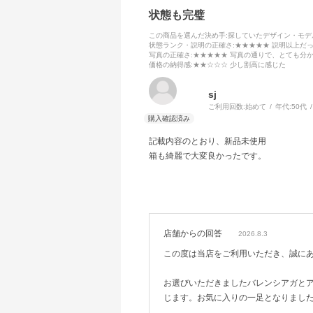
状態も完璧
この商品を選んだ決め手
:探していたデザイン・モ
状態ランク・説明の正確さ
:★★★★★ 説明以上だ
写真の正確さ
:★★★★★ 写真の通りで、とても分
価格の納得感
:★★☆☆☆ 少し割高に感じた
sj
ご利用回数:
始めて
年代:
50代
記載内容のとおり、新品未使用
箱も綺麗で大変良かったです。
店舗からの回答
2026.8.3
この度は当店をご利用いただき、誠に
お選びいただきましたバレンシアガと
じます。お気に入りの一足となりまし