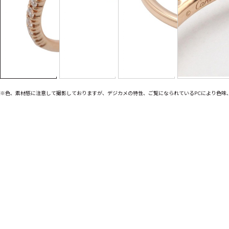
※色、素材感に注意して撮影しておりますが、デジカメの特性、ご覧になられているPCにより色味