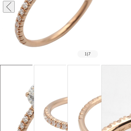
1
|
7
SOLD OUT