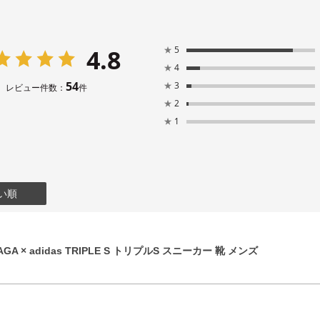
4.8
★
5
★
4
54
★
3
レビュー件数：
件
★
2
★
1
い順
GA × adidas TRIPLE S トリプルS スニーカー 靴 メンズ