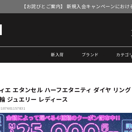
【お詫びとご案内】 新規入会キャンペーンにおける
新入荷
ブランド
カテゴ
ィエ エタンセル ハーフエタニティ ダイヤ リング
輪 ジュエリー レディース
07601157831