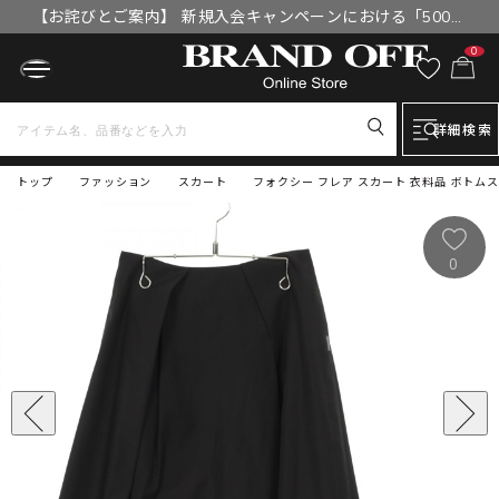
【お詫びとご案内】 新規入会キャンペーンにおける「500円
OFFクーポン」付与漏れと補填について
0
詳細検索
トップ
ファッション
スカート
フォクシー フレア スカート 衣料品 ボトムス 
0