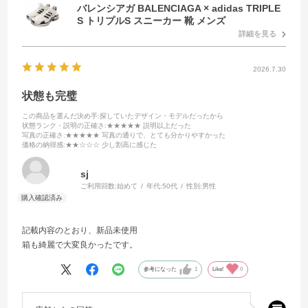
バレンシアガ BALENCIAGA × adidas TRIPLE
S トリプルS スニーカー 靴 メンズ
詳細を見る
2026.7.30
状態も完璧
この商品を選んだ決め手
:探していたデザイン・モデルだったから
状態ランク・説明の正確さ
:★★★★★ 説明以上だった
写真の正確さ
:★★★★★ 写真の通りで、とても分かりやすかった
価格の納得感
:★★☆☆☆ 少し割高に感じた
sj
ご利用回数:
始めて
年代:
50代
性別:
男性
記載内容のとおり、新品未使用
箱も綺麗で大変良かったです。
参考になった
1
Like!
0