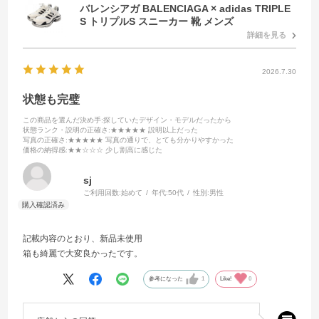
バレンシアガ BALENCIAGA × adidas TRIPLE
S トリプルS スニーカー 靴 メンズ
詳細を見る
2026.7.30
状態も完璧
この商品を選んだ決め手
:探していたデザイン・モデルだったから
状態ランク・説明の正確さ
:★★★★★ 説明以上だった
写真の正確さ
:★★★★★ 写真の通りで、とても分かりやすかった
価格の納得感
:★★☆☆☆ 少し割高に感じた
sj
ご利用回数:
始めて
年代:
50代
性別:
男性
記載内容のとおり、新品未使用
箱も綺麗で大変良かったです。
参考になった
1
Like!
0