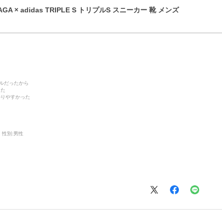
GA × adidas TRIPLE S トリプルS スニーカー 靴 メンズ
デルだったから
った
かりやすかった
性別:
男性