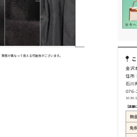
、質感が異なって見える可能性がございます。
金沢
住所：
石川
076-
10:30
【店舗
無
免