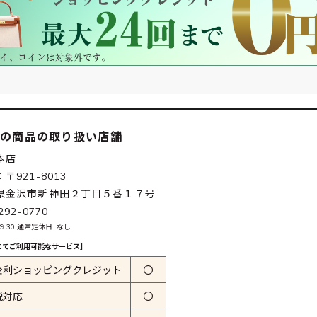
この商品の取り扱い店舗
本店
〒921-8013
県金沢市新神田２丁目５番１７号
292-0770
-19:30 通常定休日: なし
にてご利用可能なサービス】
金利ショッピングクレジット
〇
税対応
〇