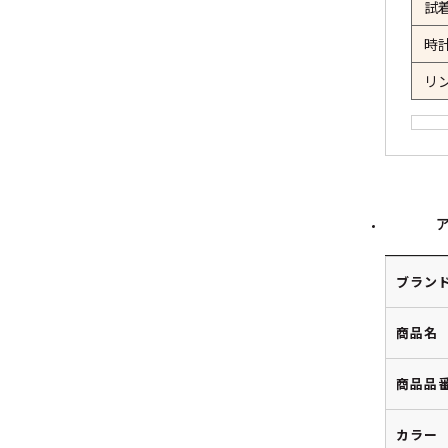
試
時
リ
ブラン
商品名
商品品
カラー