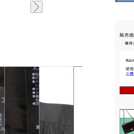
販売
獲得
商品
使用
※商