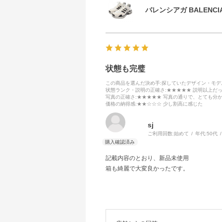
バレンシアガ BALENCIA
状態も完璧
この商品を選んだ決め手
:探していたデザイン・モ
状態ランク・説明の正確さ
:★★★★★ 説明以上だ
写真の正確さ
:★★★★★ 写真の通りで、とても分
価格の納得感
:★★☆☆☆ 少し割高に感じた
sj
ご利用回数:
始めて
年代:
50代
記載内容のとおり、新品未使用
箱も綺麗で大変良かったです。