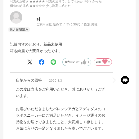
写真の正確さ
:★★★★★ 写真の通りで、とても分かりやすかった
価格の納得感
:★★☆☆☆ 少し割高に感じた
sj
ご利用回数:
始めて
年代:
50代
性別:
男性
記載内容のとおり、新品未使用
箱も綺麗で大変良かったです。
参考になった
1
Like!
0
店舗からの回答
2026.8.3
この度は当店をご利用いただき、誠にありがとうござ
います。
お選びいただきましたバレンシアガとアディダスのコ
ラボスニーカーにご満足いただき、イメージ通りのお
品物をお届けできましたこと、大変嬉しく存じます。
お気に入りの一足となりましたら幸いでございます。