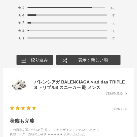
★
5
(45)
★
4
(6)
★
3
(2)
★
2
(1)
★
1
(0)
絞り込み
表示：新しい順
バレンシアガ BALENCIAGA × adidas TRIPLE
S トリプルS スニーカー 靴 メンズ
詳細を見る
2026.7.30
状態も完璧
この商品を選んだ決め手
:探していたデザイン・モデルだったから
状態ランク・説明の正確さ
:★★★★★ 説明以上だった