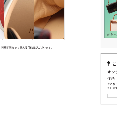
、質感が異なって見える可能性がございます。
オン
住所
※こち
たします