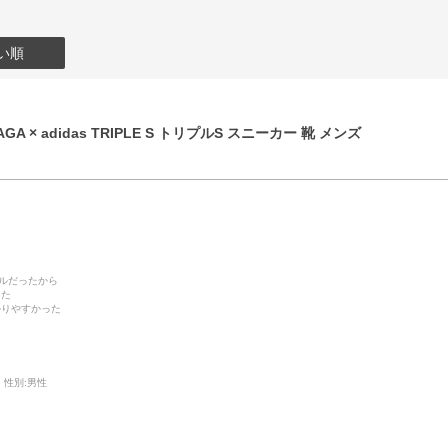
い順
GA × adidas TRIPLE S トリプルS スニーカー 靴 メンズ
デルだったから
った
かりやすかった
性別:
男性