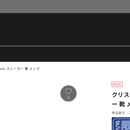
Orlato スニーカー 靴 メンズ
クリスチ
0
ー 靴
商品番号：21