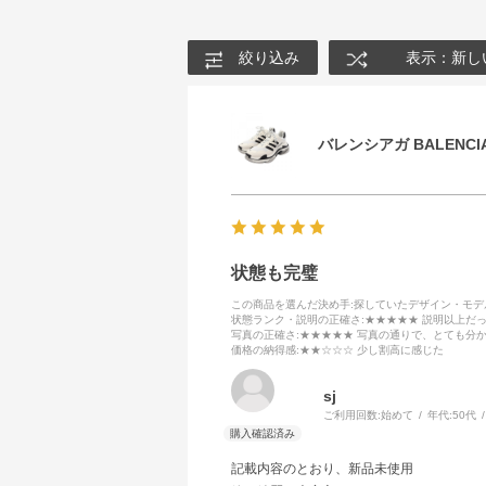
絞り込み
表示：新し
バレンシアガ BALENCIA
状態も完璧
この商品を選んだ決め手
:探していたデザイン・モ
状態ランク・説明の正確さ
:★★★★★ 説明以上だ
写真の正確さ
:★★★★★ 写真の通りで、とても分
価格の納得感
:★★☆☆☆ 少し割高に感じた
sj
ご利用回数:
始めて
年代:
50代
記載内容のとおり、新品未使用