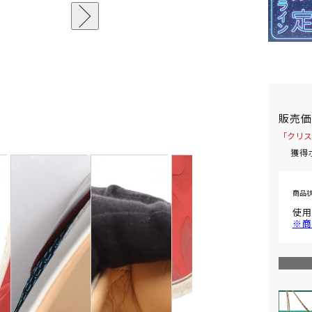
販売
「クリスチ
獲得
商品
使用
※商