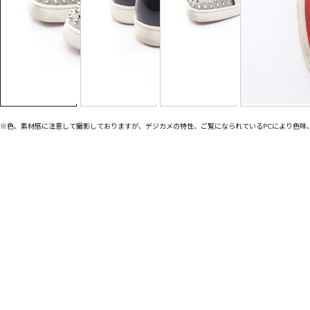
※色、素材感に注意して撮影しておりますが、デジカメの特性、ご覧になられているPCにより色味