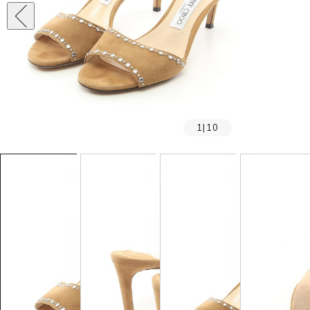
1
|
10