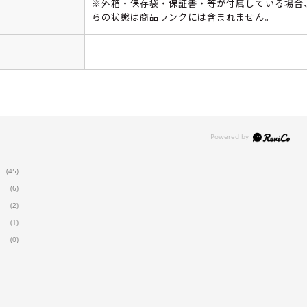
※外箱・保存袋・保証書・等が付属している場合
らの状態は商品ランクには含まれません。
(45)
(6)
(2)
(1)
(0)