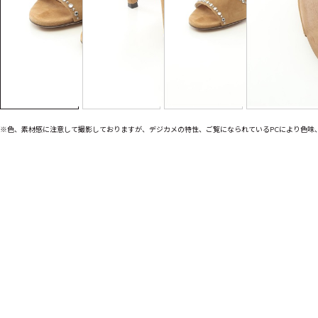
※色、素材感に注意して撮影しておりますが、デジカメの特性、ご覧になられているPCにより色味