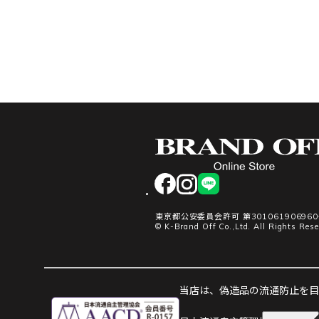
facebook
instagram
LINE
東京都公安委員会許可 第30106190696
© K-Brand Off Co.,Ltd. All Rights Rese
当店は、偽造品の流通防止を目指