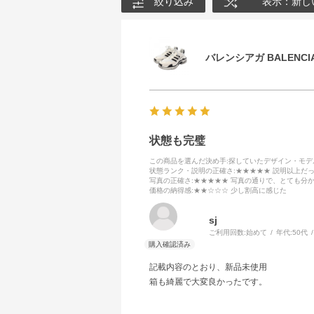
絞り込み
表示：新し
バレンシアガ BALENCIA
状態も完璧
この商品を選んだ決め手
:探していたデザイン・モ
状態ランク・説明の正確さ
:★★★★★ 説明以上だ
写真の正確さ
:★★★★★ 写真の通りで、とても分
価格の納得感
:★★☆☆☆ 少し割高に感じた
sj
ご利用回数:
始めて
年代:
50代
記載内容のとおり、新品未使用
箱も綺麗で大変良かったです。