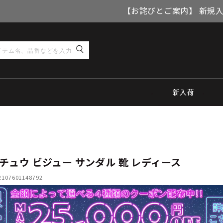
【お詫びとご案内】 新規
新入荷
チュウ ビジュー サンダル 靴 レディース
07601148792