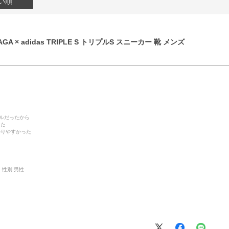
い順
GA × adidas TRIPLE S トリプルS スニーカー 靴 メンズ
デルだったから
った
かりやすかった
性別:
男性