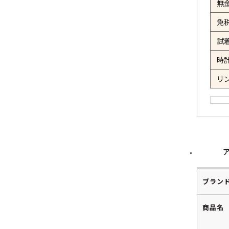
無
免
試
時
リ
ブラン
商品名