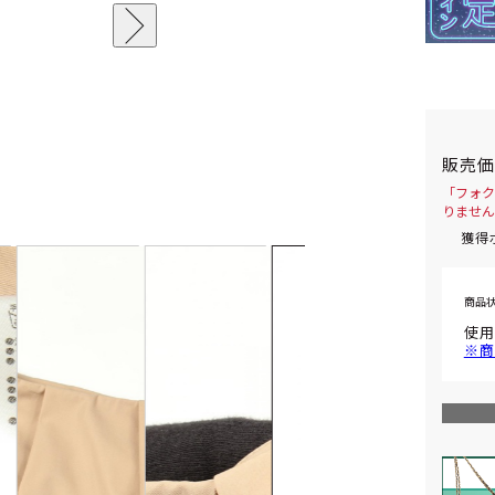
販売
「フォク
りません
獲得
商品
使用
※商