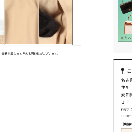
、質感が異なって見える可能性がございます。
名古
住所：
愛知
１Ｆ
052-
10:30〜
【店舗