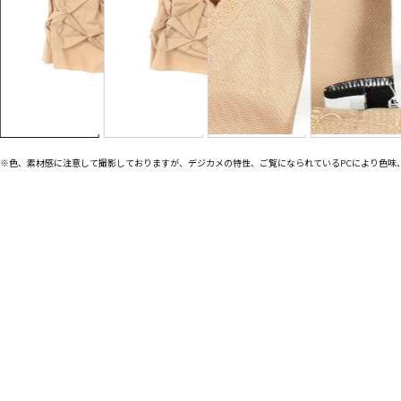
※色、素材感に注意して撮影しておりますが、デジカメの特性、ご覧になられているPCにより色味