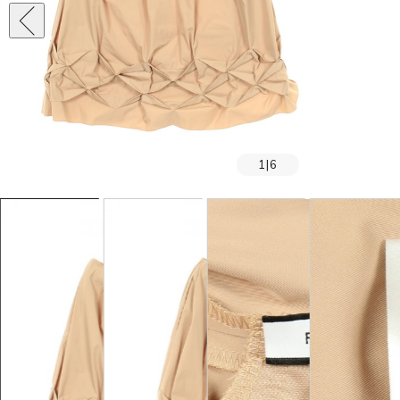
1
|
6
SOLD OUT