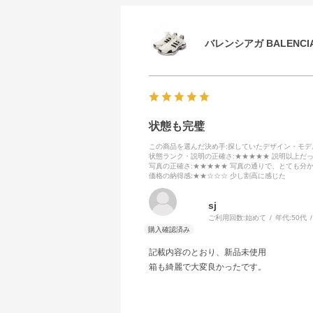
バレンシアガ BALENCIA
状態も完璧
この商品を選んだ決め手
:探していたデザイン・モ
状態ランク・説明の正確さ
:★★★★★ 説明以上だ
写真の正確さ
:★★★★★ 写真の通りで、とても分
価格の納得感
:★★☆☆☆ 少し割高に感じた
sj
ご利用回数:
始めて
年代:
50代
記載内容のとおり、新品未使用
箱も綺麗で大変良かったです。