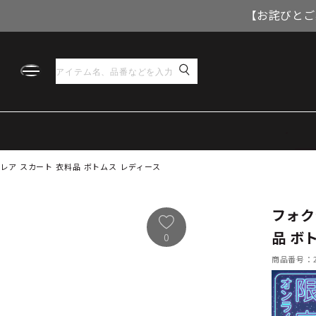
【お詫びとご
レア スカート 衣料品 ボトムス レディース
フォク
品 ボ
0
商品番号：21