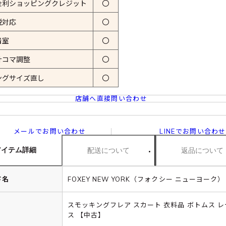
金利ショッピングクレジット
〇
税対応
〇
着室
〇
計コマ調整
〇
ングサイズ直し
〇
店舗へ直接問い合わせ
メールでお問い合わせ
LINEでお問い合わせ
アイテム詳細
配送について
返品について
ド名
FOXEY NEW YORK（フォクシー ニューヨーク）
スモッキングフレア スカート 衣料品 ボトムス 
ス 【中古】