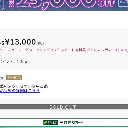
¥13,000
価格
(税込)
シー ニューヨーク スモッキングフレア スカート 衣料品 ボトムス レディース」の
。
130pt
ポイント：
状態：
感の少ないきれいな中古品
品状態の詳細はこちら
SOLD OUT