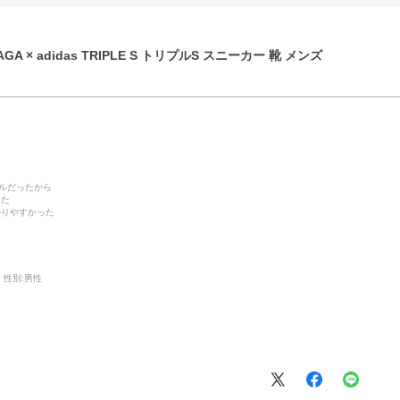
GA × adidas TRIPLE S トリプルS スニーカー 靴 メンズ
デルだったから
った
かりやすかった
性別:
男性