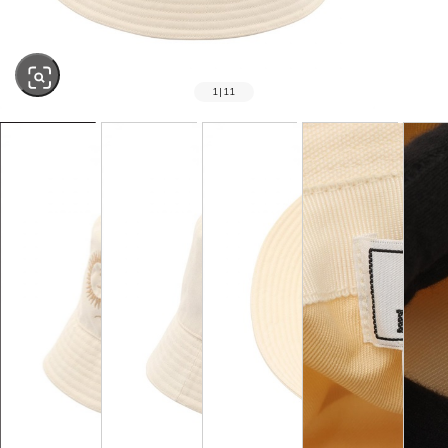
1
|
11
SOLD OUT