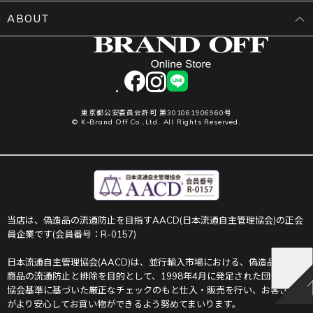
ABOUT
facebook
instagram
LINE
東京都公安委員会許可 第301061906960号
© K-Brand Off Co.,Ltd. All Rights Reserved.
当店は、偽造品の流通防止を目指すAACD(日本流通自主管理協会)の正会
員企業です(会員番号：R-0157)
日本流通自主管理協会(AACD)は、並行輸入市場における、偽造品や不正
商品の流通防止と排除を目的として、1998年4月に発足された団体です。
協会基準に基づいた厳正なチェックのもと仕入・販売を行い、お客さま
がより安心してお買い物ができるよう努めてまいります。