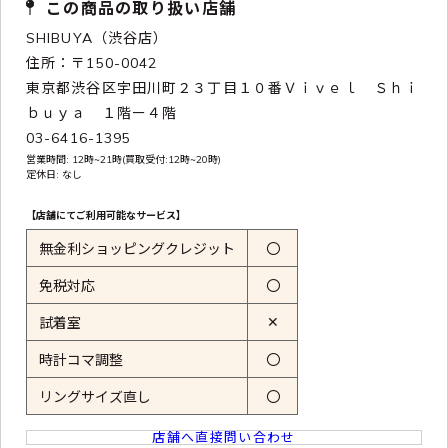
この商品の取り扱い店舗
SHIBUYA（渋谷店）
住所：〒150-0042
東京都渋谷区宇田川町２３丁目１０番Ｖｉｖｅｌ Ｓｈｉ
ｂｕｙａ １階ー４階
03-6416-1395
営業時間: 12時~21時(買取受付:12時~20時)
定休日: なし
【店舗にてご利用可能なサービス】
無金利ショッピングクレジット
〇
免税対応
〇
✕
試着室
時計コマ調整
〇
リングサイズ直し
〇
店舗へ直接問い合わせ