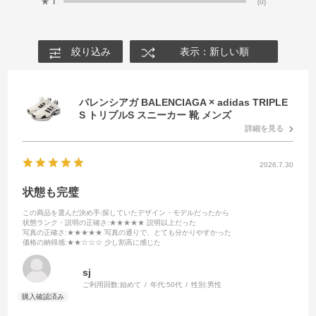
★
1
(0)
絞り込み
表示：新しい順
バレンシアガ BALENCIAGA × adidas TRIPLE
S トリプルS スニーカー 靴 メンズ
詳細を見る
2026.7.30
状態も完璧
この商品を選んだ決め手
:探していたデザイン・モデルだったから
状態ランク・説明の正確さ
:★★★★★ 説明以上だった
写真の正確さ
:★★★★★ 写真の通りで、とても分かりやすかった
価格の納得感
:★★☆☆☆ 少し割高に感じた
sj
ご利用回数:
始めて
年代:
50代
性別:
男性