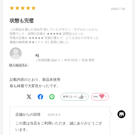
2026.7.30
状態も完璧
この商品を選んだ決め手
:探していたデザイン・モデルだったから
状態ランク・説明の正確さ
:★★★★★ 説明以上だった
写真の正確さ
:★★★★★ 写真の通りで、とても分かりやすかった
価格の納得感
:★★☆☆☆ 少し割高に感じた
sj
ご利用回数:
始めて
年代:
50代
性別:
男性
記載内容のとおり、新品未使用
箱も綺麗で大変良かったです。
参考になった
1
Like!
0
店舗からの回答
2026.8.3
この度は当店をご利用いただき、誠にありがとうござ
います。