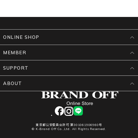
ONLINE SHOP
MEMBER
SUPPORT
ABOUT
facebook
instagram
LINE
東京都公安委員会許可 第301061906960号
© K-Brand Off Co.,Ltd. All Rights Reserved.