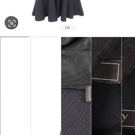
1
|
9
SOLD OUT