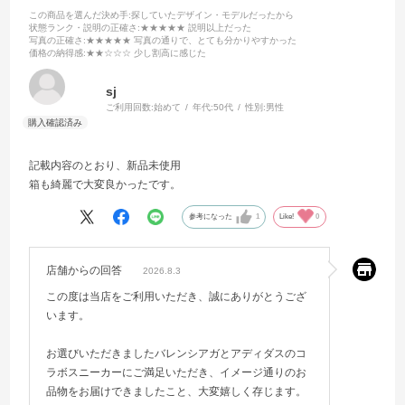
この商品を選んだ決め手
:探していたデザイン・モデルだったから
状態ランク・説明の正確さ
:★★★★★ 説明以上だった
写真の正確さ
:★★★★★ 写真の通りで、とても分かりやすかった
価格の納得感
:★★☆☆☆ 少し割高に感じた
sj
ご利用回数:
始めて
年代:
50代
性別:
男性
記載内容のとおり、新品未使用
箱も綺麗で大変良かったです。
参考になった
1
Like!
0
店舗からの回答
2026.8.3
この度は当店をご利用いただき、誠にありがとうござ
います。
お選びいただきましたバレンシアガとアディダスのコ
ラボスニーカーにご満足いただき、イメージ通りのお
品物をお届けできましたこと、大変嬉しく存じます。