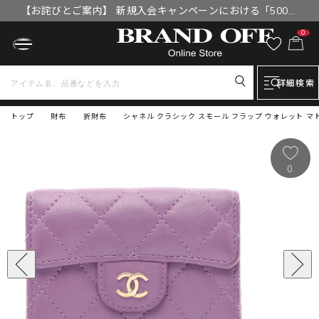
【お詫びとご案内】 新規入会キャンペーンにおける「500円
OFFクーポン」付与漏れと補填について
0
詳細検索
トップ
財布
折財布
シャネル クラシック スモール フラップ ウォレット マト
0