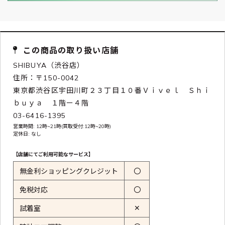
この商品の取り扱い店舗
SHIBUYA（渋谷店）
住所：〒150-0042
東京都渋谷区宇田川町２３丁目１０番Ｖｉｖｅｌ Ｓｈｉ
ｂｕｙａ １階ー４階
03-6416-1395
営業時間: 12時~21時(買取受付:12時~20時)
定休日: なし
【店舗にてご利用可能なサービス】
無金利ショッピングクレジット
〇
免税対応
〇
✕
試着室