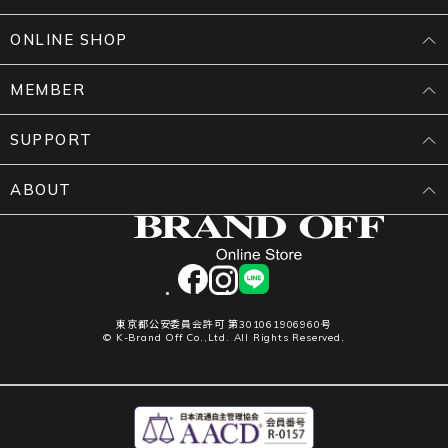
ONLINE SHOP
MEMBER
SUPPORT
ABOUT
facebook
instagram
LINE
東京都公安委員会許可 第301061906960号
© K-Brand Off Co.,Ltd. All Rights Reserved.