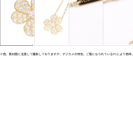
※色、素材感に注意して撮影しておりますが、デジカメの特性、ご覧になられているPCにより色味