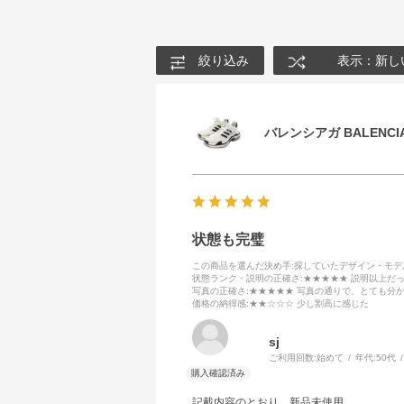
絞り込み
表示：新し
バレンシアガ BALENCIA
状態も完璧
この商品を選んだ決め手
:探していたデザイン・モ
状態ランク・説明の正確さ
:★★★★★ 説明以上だ
写真の正確さ
:★★★★★ 写真の通りで、とても分
価格の納得感
:★★☆☆☆ 少し割高に感じた
sj
ご利用回数:
始めて
年代:
50代
記載内容のとおり、新品未使用