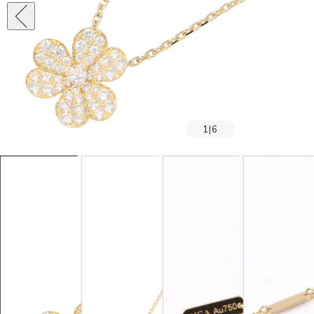
1
|
6