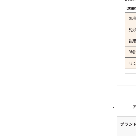
【店舗
無
免
試
時
リ
ブラン