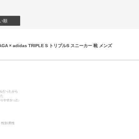
い順
GA × adidas TRIPLE S トリプルS スニーカー 靴 メンズ
デルだったから
った
かりやすかった
性別:
男性