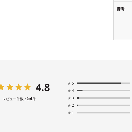
備考
4.8
★
5
★
4
54
★
3
レビュー件数：
件
★
2
★
1