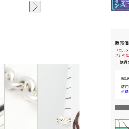
販売
「エルメ
ス」の在
獲得
商品
使用
※商