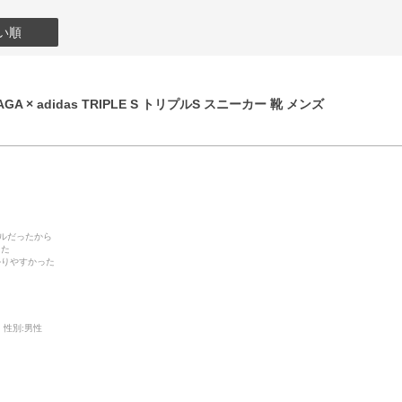
い順
GA × adidas TRIPLE S トリプルS スニーカー 靴 メンズ
デルだったから
った
かりやすかった
性別:
男性