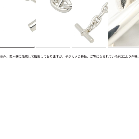
※色、素材感に注意して撮影しておりますが、デジカメの特性、ご覧になられているPCにより色味