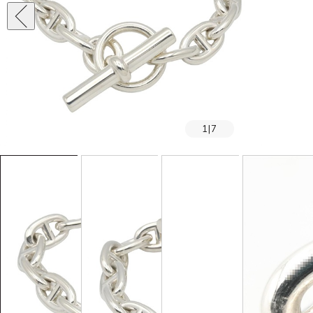
1
|
7
SOLD OUT