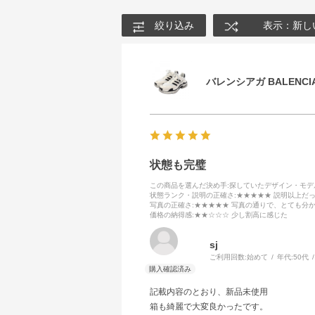
絞り込み
表示：新し
バレンシアガ BALENCIA
状態も完璧
この商品を選んだ決め手
:探していたデザイン・モ
状態ランク・説明の正確さ
:★★★★★ 説明以上だ
写真の正確さ
:★★★★★ 写真の通りで、とても分
価格の納得感
:★★☆☆☆ 少し割高に感じた
sj
ご利用回数:
始めて
年代:
50代
記載内容のとおり、新品未使用
箱も綺麗で大変良かったです。