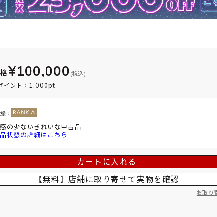
¥100,000
価格
(税込)
1,000pt
ポイント：
状態：
感の少ないきれいな中古品
品状態の詳細はこちら
カートに入れる
【無料】店舗に取り寄せて
実物を確認
お取り