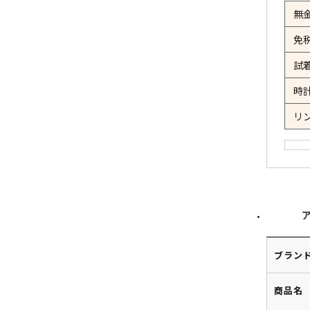
無
免
試
時
リ
ブラン
商品名