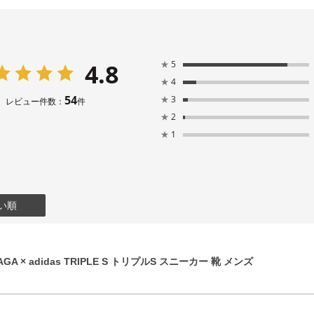
4.8
★
5
★
4
54
★
3
レビュー件数：
件
★
2
★
1
い順
GA × adidas TRIPLE S トリプルS スニーカー 靴 メンズ