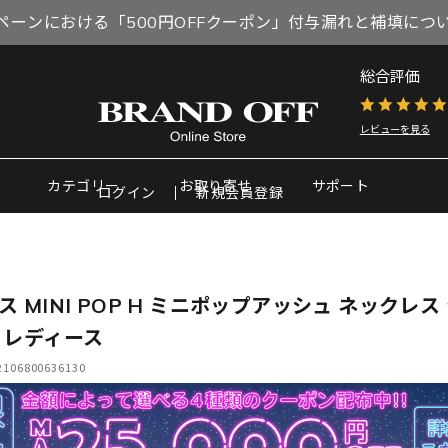
ペーンにおける「500円OFFクーポン」付与漏れと補填につ
総合評価
レビューを見る
カテゴリー
お取り寄せ
サポート
ログイン
新規会員登録
ス MINI POP H ミニポップアッシュ ネックレス
 レディース
06800636130