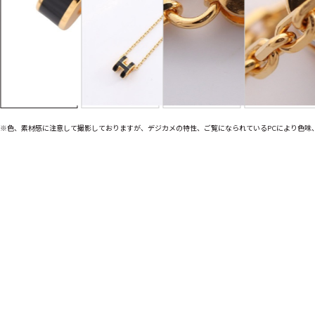
※色、素材感に注意して撮影しておりますが、デジカメの特性、ご覧になられているPCにより色味