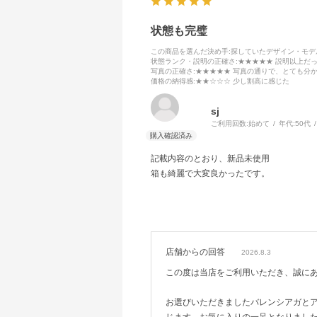
状態も完璧
この商品を選んだ決め手
:探していたデザイン・モ
状態ランク・説明の正確さ
:★★★★★ 説明以上だ
写真の正確さ
:★★★★★ 写真の通りで、とても分
価格の納得感
:★★☆☆☆ 少し割高に感じた
sj
ご利用回数:
始めて
年代:
50代
記載内容のとおり、新品未使用
箱も綺麗で大変良かったです。
店舗からの回答
2026.8.3
この度は当店をご利用いただき、誠に
お選びいただきましたバレンシアガと
じます。お気に入りの一足となりまし