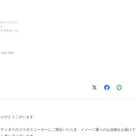
デルだったから
った
かりやすかった
性別:
男性
ありがとうございます。
アディダスのコラボスニーカーにご満足いただき、イメージ通りのお品物をお届けで
たら幸いでございます。