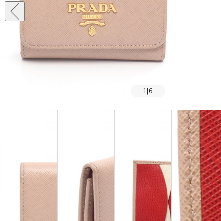
1
|
6
SOLD OUT