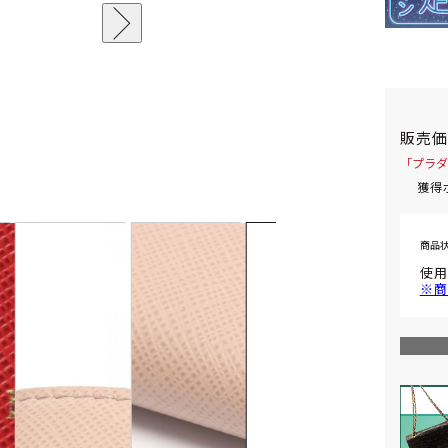
販売
「プラダ
獲得
商品
使用
※商