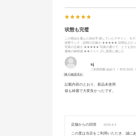
状態も完璧
この商品を選んだ決め手
:探していたデザイン・モ
状態ランク・説明の正確さ
:★★★★★ 説明以上だ
写真の正確さ
:★★★★★ 写真の通りで、とても分
価格の納得感
:★★☆☆☆ 少し割高に感じた
sj
ご利用回数:
始めて
年代:
50代
記載内容のとおり、新品未使用
箱も綺麗で大変良かったです。
店舗からの回答
2026.8.3
この度は当店をご利用いただき、誠に