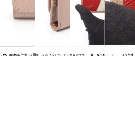
※色、素材感に注意して撮影しておりますが、デジカメの特性、ご覧になられているPCにより色味