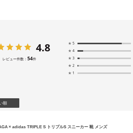
4.8
★
5
★
4
54
★
3
レビュー件数：
件
★
2
★
1
い順
GA × adidas TRIPLE S トリプルS スニーカー 靴 メンズ