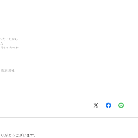
デルだったから
った
かりやすかった
性別:
男性
ありがとうございます。