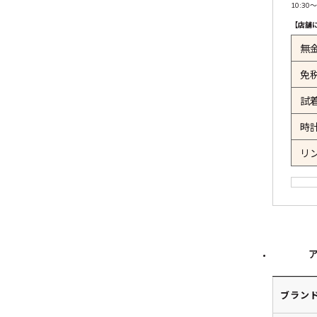
10:30〜
【店舗
無
免
試
時
リ
ブラン