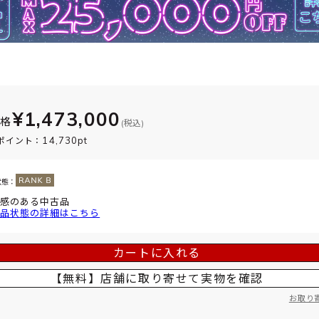
¥1,473,000
価格
(税込)
14,730pt
ポイント：
状態：
感のある中古品
品状態の詳細はこちら
カートに入れる
【無料】店舗に取り寄せて
実物を確認
お取り