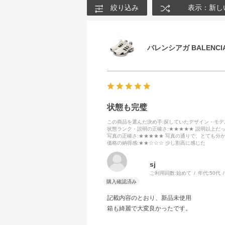
絞り込み
表示：新し
バレンシアガ BALENCIA
状態も完璧
この商品を選んだ決め手
:探していたデザイン・モ
状態ランク・説明の正確さ
:★★★★★ 説明以上だ
写真の正確さ
:★★★★★ 写真の通りで、とても分
価格の納得感
:★★☆☆☆ 少し割高に感じた
sj
ご利用回数:
始めて
年代:
50代
記載内容のとおり、新品未使用
箱も綺麗で大変良かったです。