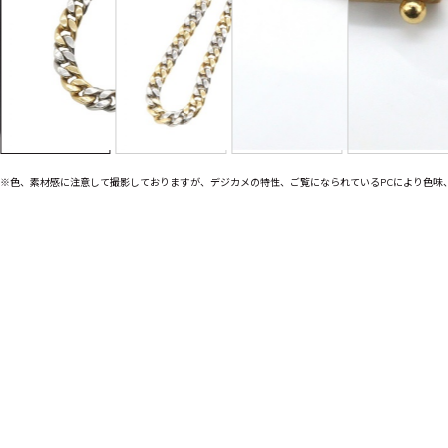
※色、素材感に注意して撮影しておりますが、デジカメの特性、ご覧になられているPCにより色味