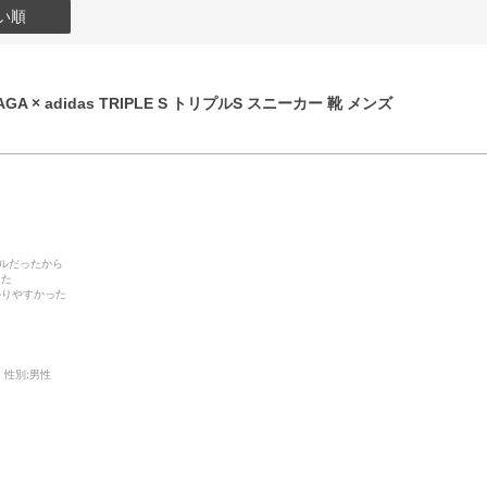
い順
GA × adidas TRIPLE S トリプルS スニーカー 靴 メンズ
デルだったから
った
かりやすかった
性別:
男性