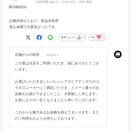
ご利用回数:
始めて
年代:
50代
性別:
男性
記載内容のとおり、新品未使用
箱も綺麗で大変良かったです。
参考になった
1
Like!
0
店舗からの回答
2026.8.3
この度は当店をご利用いただき、誠にありがとうござ
います。
お選びいただきましたバレンシアガとアディダスのコ
ラボスニーカーにご満足いただき、イメージ通りのお
品物をお届けできましたこと、大変嬉しく存じます。
お気に入りの一足となりましたら幸いでございます。
これからも魅力あるお品物を揃えてまいります。また
のご利用を心よりお待ちしております。