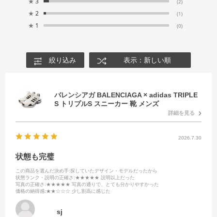
★
3
(2)
★
2
(1)
★
1
(0)
絞り込み
表示：新しい順
バレンシアガ BALENCIAGA × adidas TRIPLE
S トリプルS スニーカー 靴 メンズ
詳細を見る
2026.7.30
状態も完璧
この商品を選んだ決め手
:探していたデザイン・モデルだったから
状態ランク・説明の正確さ
:★★★★★ 説明以上だった
写真の正確さ
:★★★★★ 写真の通りで、とても分かりやすかった
価格の納得感
:★★☆☆☆ 少し割高に感じた
sj