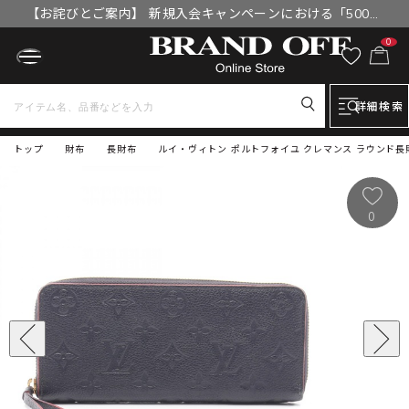
【お詫びとご案内】 新規入会キャンペーンにおける「500円
OFFクーポン」付与漏れと補填について
0
詳細検索
トップ
財布
長財布
ルイ・ヴィトン ポルトフォイユ クレマンス ラウンド長財布
0