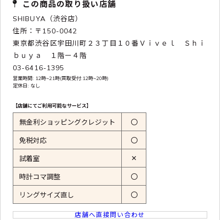
この商品の取り扱い店舗
SHIBUYA（渋谷店）
住所：〒150-0042
東京都渋谷区宇田川町２３丁目１０番Ｖｉｖｅｌ Ｓｈｉ
ｂｕｙａ １階ー４階
03-6416-1395
営業時間: 12時~21時(買取受付:12時~20時)
定休日: なし
【店舗にてご利用可能なサービス】
無金利ショッピングクレジット
〇
免税対応
〇
✕
試着室
時計コマ調整
〇
リングサイズ直し
〇
店舗へ直接問い合わせ