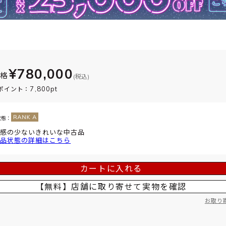
¥780,000
価格
(税込)
7,800pt
ポイント：
状態：
感の少ないきれいな中古品
品状態の詳細はこちら
カートに入れる
【無料】店舗に取り寄せて
実物を確認
お取り