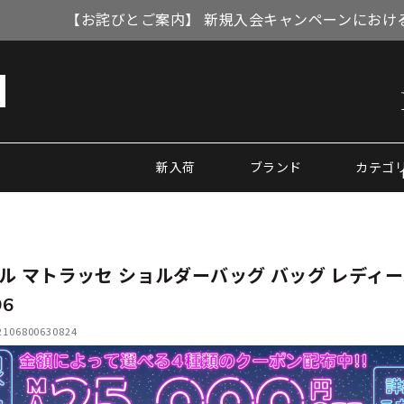
【お詫びとご案内】 新規入会キャンペーンにおける
新入荷
ブランド
カテゴ
ル マトラッセ ショルダーバッグ バッグ レディ
96
06800630824