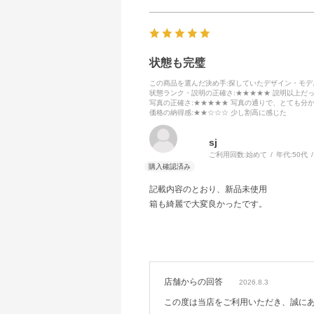
状態も完璧
この商品を選んだ決め手
:探していたデザイン・モ
状態ランク・説明の正確さ
:★★★★★ 説明以上だ
写真の正確さ
:★★★★★ 写真の通りで、とても分
価格の納得感
:★★☆☆☆ 少し割高に感じた
sj
ご利用回数:
始めて
年代:
50代
記載内容のとおり、新品未使用
箱も綺麗で大変良かったです。
店舗からの回答
2026.8.3
この度は当店をご利用いただき、誠に