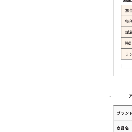
【店舗
無
免
試
時
リ
ブラン
商品名