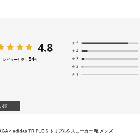
4.8
★
5
★
4
54
★
3
レビュー件数：
件
★
2
★
1
い順
GA × adidas TRIPLE S トリプルS スニーカー 靴 メンズ